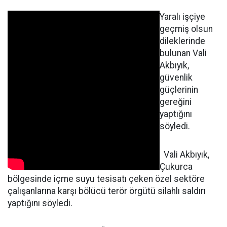
Yaralı işçiye
geçmiş olsun
dileklerinde
bulunan Vali
Akbıyık,
güvenlik
güçlerinin
gereğini
yaptığını
söyledi.
Vali Akbıyık,
Çukurca
bölgesinde içme suyu tesisatı çeken özel sektöre
çalışanlarına karşı bölücü terör örgütü silahlı saldırı
yaptığını söyledi.