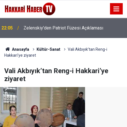
22:05
Zelenskiy'den Patriot Füzesi Açıklaması
22:01
Bakan Gürlek: Suç Örgütlerine Geçit Yok
Anasayfa
Kültür-Sanat
Vali Akbıyık’tan Reng-i
Hakkari’ye ziyaret
Vali Akbıyık’tan Reng-i Hakkari’ye
ziyaret