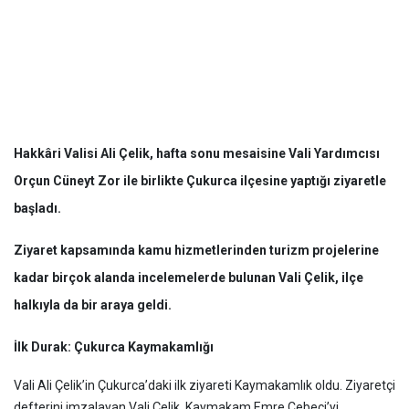
Hakkâri Valisi Ali Çelik, hafta sonu mesaisine Vali Yardımcısı
Orçun Cüneyt Zor ile birlikte Çukurca ilçesine yaptığı ziyaretle
başladı.
Ziyaret kapsamında kamu hizmetlerinden turizm projelerine
kadar birçok alanda incelemelerde bulunan Vali Çelik, ilçe
halkıyla da bir araya geldi.
İlk Durak: Çukurca Kaymakamlığı
Vali Ali Çelik’in Çukurca’daki ilk ziyareti Kaymakamlık oldu. Ziyaretçi
defterini imzalayan Vali Çelik, Kaymakam Emre Cebeci’yi