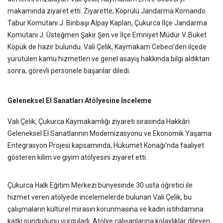
makamında ziyaret etti. Ziyarette; Köprülü Jandarma Komando
Tabur Komutanı J. Binbaşı Alpay Kaplan, Çukurca İlçe Jandarma
Komutanı J. Üsteğmen Şakir Şen ve İlçe Emniyet Müdür V. Buket
Köpük de hazır bulundu. Vali Çelik, Kaymakam Cebeci’den ilçede
yürütülen kamu hizmetleri ve genel asayiş hakkında bilgi aldıktan
sonra, görevli personele başarılar diledi.
Geleneksel El Sanatları Atölyesine İnceleme
Vali Çelik, Çukurca Kaymakamlığı ziyareti sırasında Hakkâri
Geleneksel El Sanatlarının Modernizasyonu ve Ekonomik Yaşama
Entegrasyon Projesi kapsamında, Hükümet Konağı’nda faaliyet
gösteren kilim ve giyim atölyesini ziyaret etti.
Çukurca Halk Eğitim Merkezi bünyesinde 30 usta öğretici ile
hizmet veren atölyede incelemelerde bulunan Vali Çelik, bu
çalışmaların kültürel mirasın korunmasına ve kadın istihdamına
katkı sunduğunu vurguladı. Atölye çalışanlarına kolaylıklar dileyen