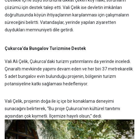
Özellikle içme suyu sorununa dikkat çeken köy halkı, sorunların
çözümü için destek talep etti. Vali Çelik ise devletin imkânları
doğrultusunda köyün ihtiyaçlarının karşılanması için çalışmaların
süreceğini belirtti. Vatandaşlar, yerinde yapılan ziyaretten
duydukları memnuniyeti dile getirdi.
Çukurca’da Bungalov Turizmine Destek
Vali Ali Çelik, Çukurca’daki turizm yatırımlarını da yerinde inceledi.
Çınaraltı mevkiinde yapımı devam eden ve her biri 37 metrekarelik
5 adet bungalov evin bulunduğu projenin, bölgenin turizm
potansiyeline katkı sağlaması hedefleniyor.
Vali Çelik, projenin doğa ile iç içe bir konaklama deneyimi
sunacağını belirterek, “Bu proje Çukurca’nın kültürel tanıtımı
açısından çok kıymetli. İlçemize hayırlı olsun,” dedi.