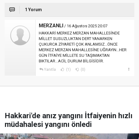
1 Yorum
MERZANLI
/ 16 Ağustos 2025 20:07
HAKKARİ MERKEZ MERZAN MAHALLESİNDE
MİLLET SUSUZLUKTAN DERT YANARKEN
ÇUKURCA ZİYARETİ ÇOK ANLAMSIZ...ÖNCE
MERKEZ MERZAN MAHALLESİNE UĞRAYIN...HER
GÜN İTFAİYE MİLLETE SU TAŞIMAKTAN
BIKTILAR...ACİL DURUM BİLGİSİDİR.
Yanıtla
(1)
(0)
Hakkari'de anız yangını İtfaiyenin hızlı
müdahalesi yangını önledi