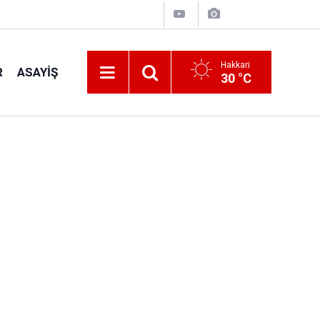
Hakkari
R
ASAYIŞ
30 °C