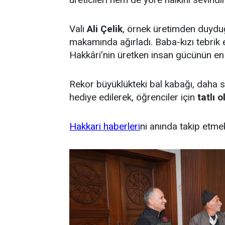
Vali
Ali Çelik
, örnek üretimden duyduğu
makamında ağırladı. Baba-kızı tebrik e
Hakkâri’nin üretken insan gücünün en g
Rekor büyüklükteki bal kabağı, daha 
hediye edilerek, öğrenciler için
tatlı 
Hakkari haber
leri
ni anında takip etme