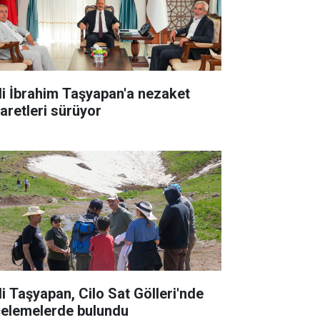
li İbrahim Taşyapan'a nezaket
yaretleri sürüyor
li Taşyapan, Cilo Sat Gölleri'nde
celemelerde bulundu