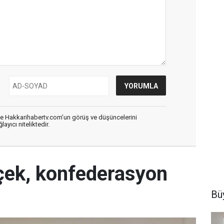
de Hakkarihabertv.com’un görüş ve düşüncelerini
ayıcı niteliktedir.
çek, konfederasyon
Büy