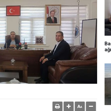
Ba
ağı