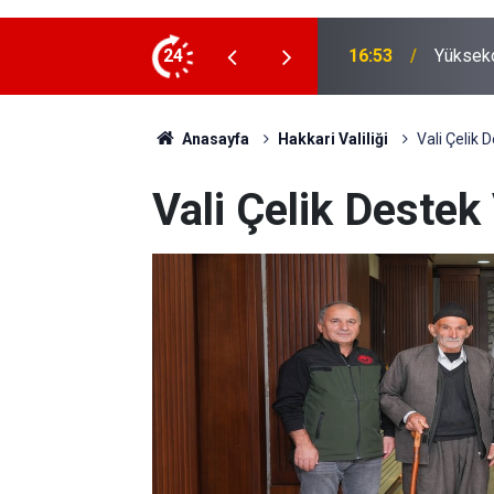
ı bağlantı yolu yenilendi
24
16:48
AHBAP'ı
Anasayfa
Hakkari Valiliği
Vali Çelik 
Vali Çelik Destek 