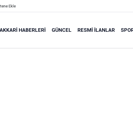
itene Ekle
AKKARI HABERLERI
GÜNCEL
RESMI İLANLAR
SPO