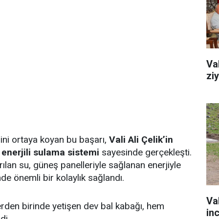
Va
zi
lini ortaya koyan bu başarı,
Vali Ali Çelik’in
enerjili sulama sistemi
sayesinde gerçekleşti.
lan su, güneş panelleriyle sağlanan enerjiyle
de önemli bir kolaylık sağlandı.
Va
erden birinde yetişen dev bal kabağı, hem
in
di.