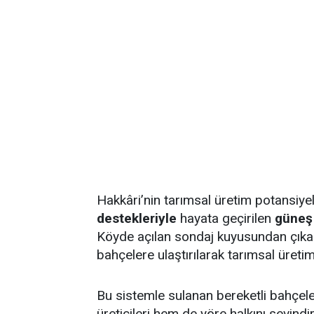
Hakkâri’nin tarımsal üretim potansiye
destekleriyle
hayata geçirilen
güneş 
Köyde açılan sondaj kuyusundan çıkarı
bahçelere ulaştırılarak tarımsal üretim
Bu sistemle sulanan bereketli bahçel
üreticileri hem de yöre halkını sevindir