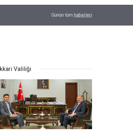
16:43
KGK'dan Adalet Bakanı Gürlek'e yasa taslağı
Günün tüm
haberleri
kari Valiliği