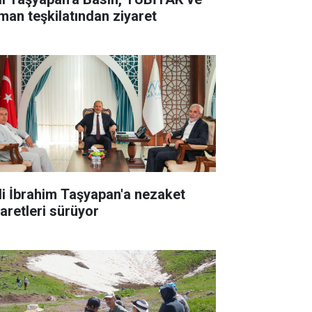
man teşkilatından ziyaret
li İbrahim Taşyapan'a nezaket
yaretleri sürüyor