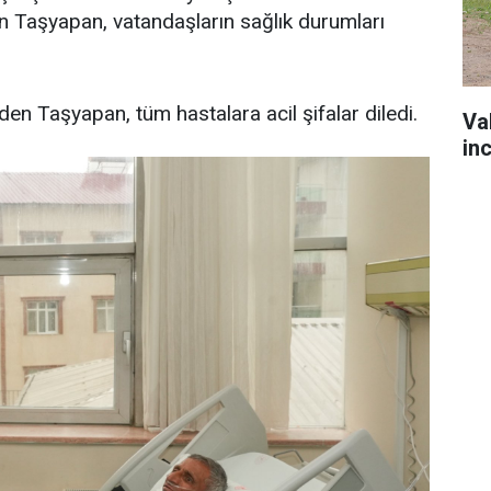
n Taşyapan, vatandaşların sağlık durumları
en Taşyapan, tüm hastalara acil şifalar diledi.
Va
in