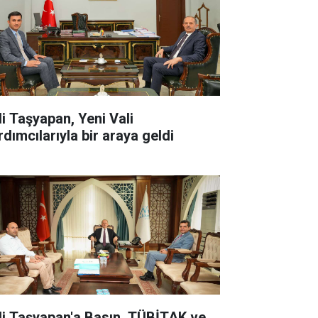
li Taşyapan, Yeni Vali
rdımcılarıyla bir araya geldi
li Taşyapan'a Basın, TÜBİTAK ve