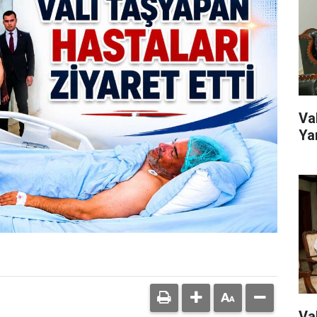
Va
Ya
Va