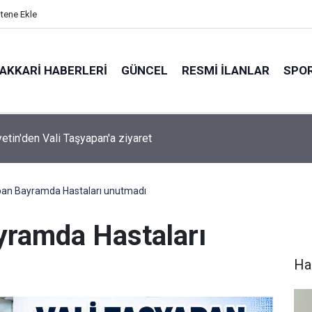
itene Ekle
AKKARI HABERLERI
GÜNCEL
RESMI İLANLAR
SPO
ırında 7 Kilo 720 Gram Eroin ele geçirildi
pan Bayramda Hastaları unutmadı
yramda Hastaları
Hak