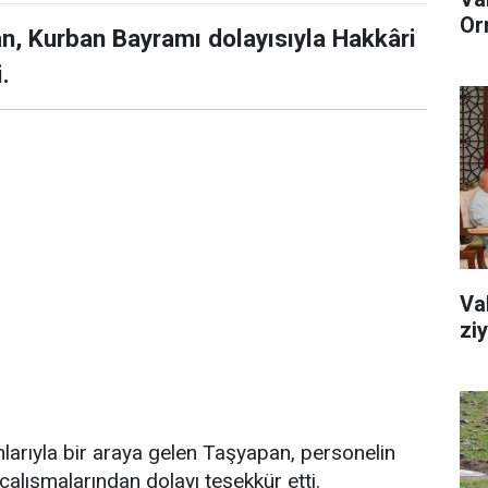
Or
n, Kurban Bayramı dolayısıyla Hakkâri
.
Va
zi
larıyla bir araya gelen Taşyapan, personelin
çalışmalarından dolayı teşekkür etti.