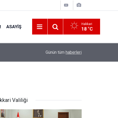
Hakkari
R
ASAYIŞ
18 °C
22:48
Kanat kalbine yenik düştü
Günün tüm
haberleri
kari Valiliği