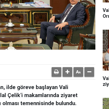
Va
Or
Va
zi
n, ilde göreve başlayan Vali
lal Çelik’i makamlarında ziyaret
lı olması temennisinde bulundu.