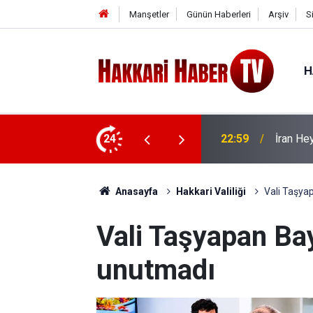
Manşetler
Günün Haberleri
Arşiv
S
H
 ziyaret
24
22:53
İran Sın
Anasayfa
Hakkari Valiliği
Vali Taşya
Vali Taşyapan Ba
unutmadı