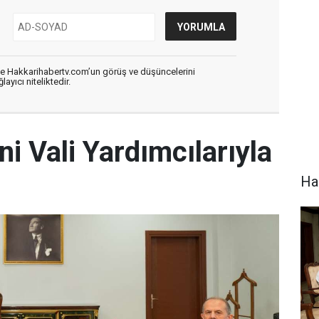
de Hakkarihabertv.com’un görüş ve düşüncelerini
ayıcı niteliktedir.
ni Vali Yardımcılarıyla
Hak