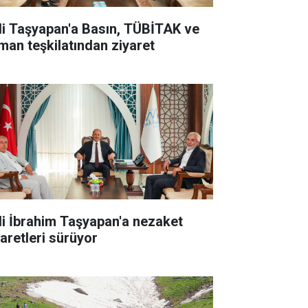
li Taşyapan'a Basın, TÜBİTAK ve
man teşkilatından ziyaret
li İbrahim Taşyapan'a nezaket
yaretleri sürüyor