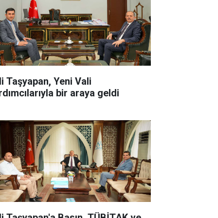
li Taşyapan, Yeni Vali
rdımcılarıyla bir araya geldi
li Taşyapan'a Basın, TÜBİTAK ve