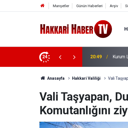
Manşetler
Günün Haberleri
Arşiv
S
H
Fiyat Araması Nasıl Yapılır?
24
20:40
CHP hey
Anasayfa
Hakkari Valiliği
Vali Taşya
Vali Taşyapan, 
Komutanlığını ziy