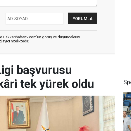
de Hakkarihabertv.com’un görüş ve düşüncelerini
ayıcı niteliktedir.
igi başvurusu
âri tek yürek oldu
Sp