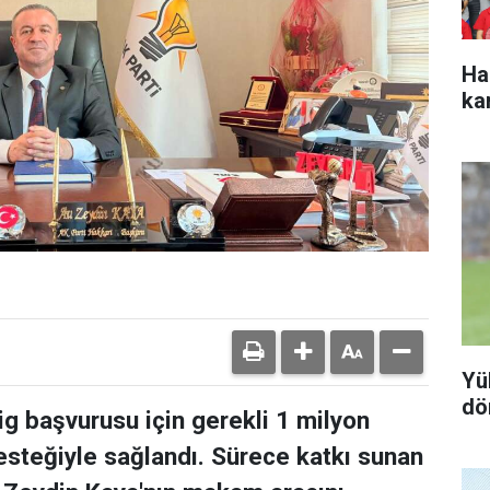
Ha
ka
Yü
dö
g başvurusu için gerekli 1 milyon
desteğiyle sağlandı. Sürece katkı sunan