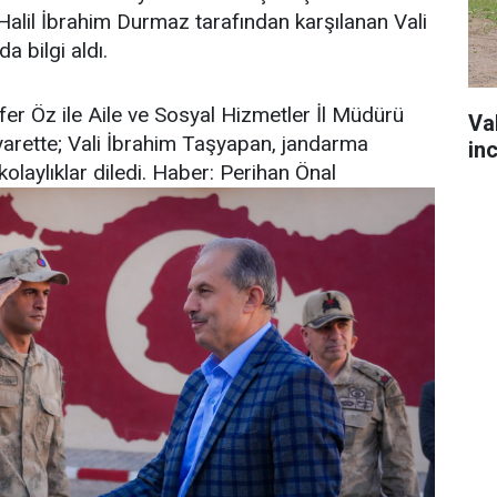
il İbrahim Durmaz tarafından karşılanan Vali
a bilgi aldı.
r Öz ile Aile ve Sosyal Hizmetler İl Müdürü
Va
iyarette; Vali İbrahim Taşyapan, jandarma
in
olaylıklar diledi. Haber: Perihan Önal