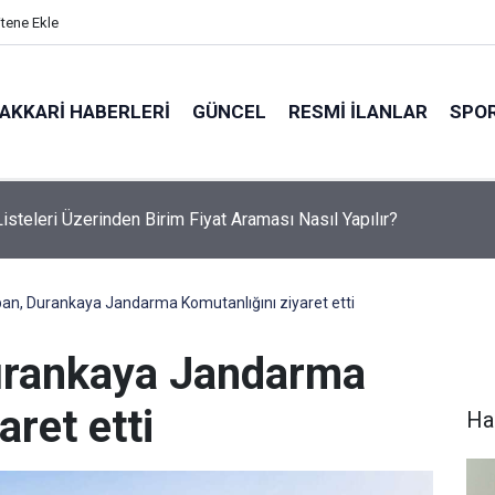
itene Ekle
AKKARI HABERLERI
GÜNCEL
RESMI İLANLAR
SPO
etinden Hakkari HATSO'ya ziyaret
pan, Durankaya Jandarma Komutanlığını ziyaret etti
Durankaya Jandarma
aret etti
Hak