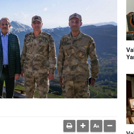
Va
Ya
Va