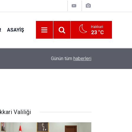
Hakkari
R
ASAYIŞ
23 °C
20:36
İhtiyaç Sahibi Engellilere umut olan bağış
Günün tüm
haberleri
kari Valiliği