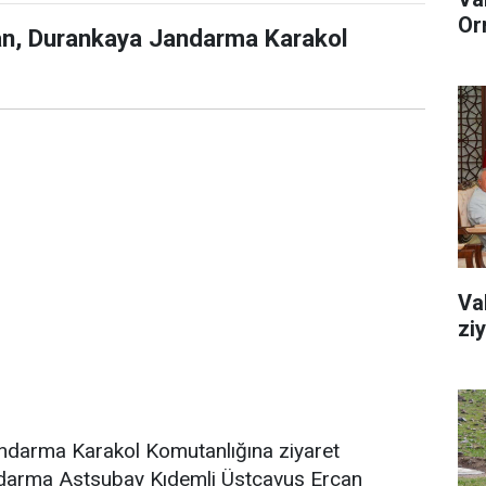
Or
pan, Durankaya Jandarma Karakol
Va
zi
ndarma Karakol Komutanlığına ziyaret
ndarma Astsubay Kıdemli Üstçavuş Ercan