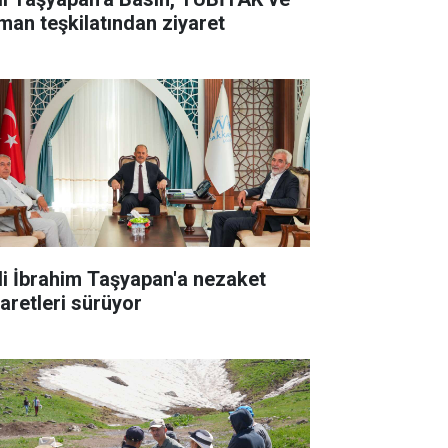
man teşkilatından ziyaret
li İbrahim Taşyapan'a nezaket
yaretleri sürüyor