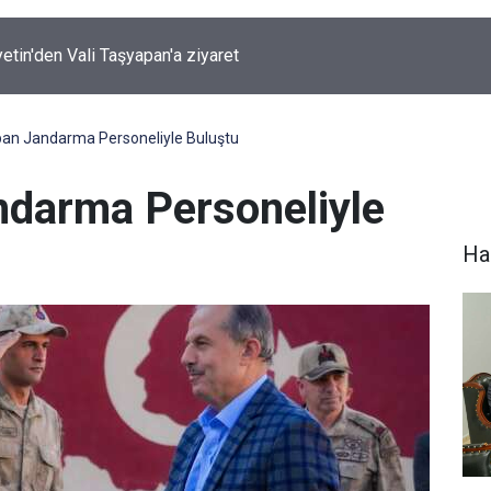
ırında 7 Kilo 720 Gram Eroin ele geçirildi
pan Jandarma Personeliyle Buluştu
ndarma Personeliyle
Hak