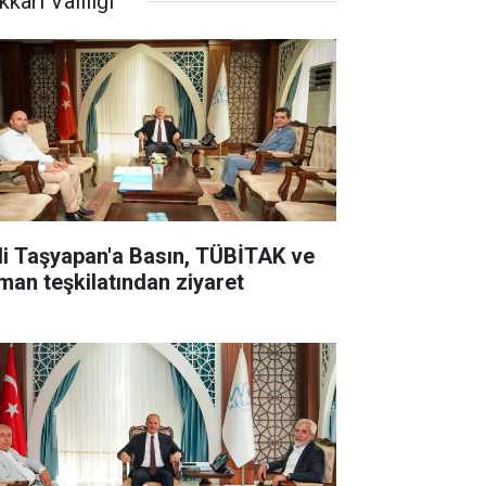
kari Valiliği
li Taşyapan'a Basın, TÜBİTAK ve
man teşkilatından ziyaret