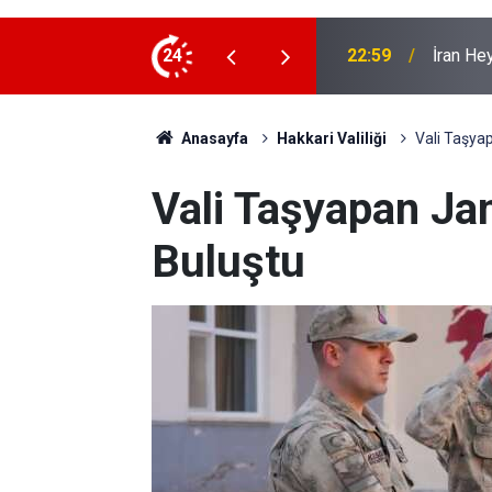
 ziyaret
24
22:53
İran Sın
Anasayfa
Hakkari Valiliği
Vali Taşya
Vali Taşyapan Ja
Buluştu