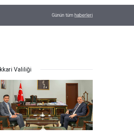
22:48
Kanat kalbine yenik düştü
Günün tüm
haberleri
kari Valiliği