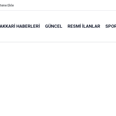
itene Ekle
AKKARI HABERLERI
GÜNCEL
RESMI İLANLAR
SPO