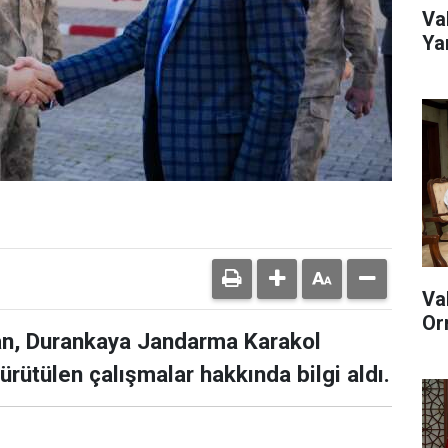
Va
Ya
Va
Or
pan, Durankaya Jandarma Karakol
rütülen çalışmalar hakkında bilgi aldı.