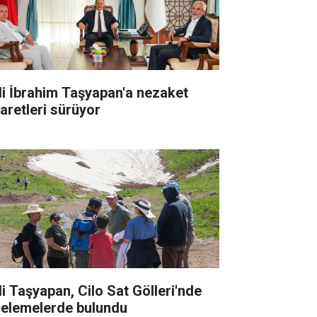
li İbrahim Taşyapan'a nezaket
yaretleri sürüyor
li Taşyapan, Cilo Sat Gölleri'nde
celemelerde bulundu