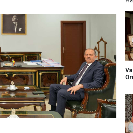
Hak
Va
Or