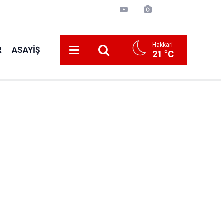
Hakkari
R
ASAYIŞ
21 °C