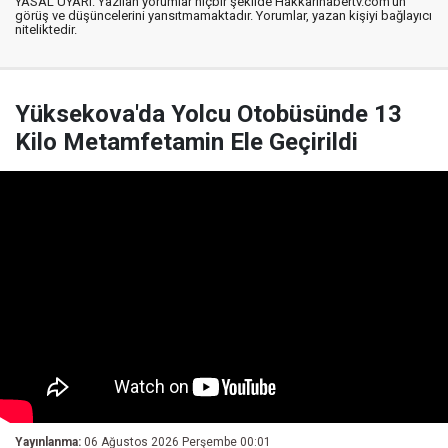
YASAL UYARI: Yazılan yorumlar hiçbir şekilde Hakkarihabertv.com’un
görüş ve düşüncelerini yansıtmamaktadır. Yorumlar, yazan kişiyi bağlayıcı
niteliktedir.
Yüksekova'da Yolcu Otobüsünde 13
Kilo Metamfetamin Ele Geçirildi
Yayınlanma:
06 Ağustos 2026 Perşembe 00:01