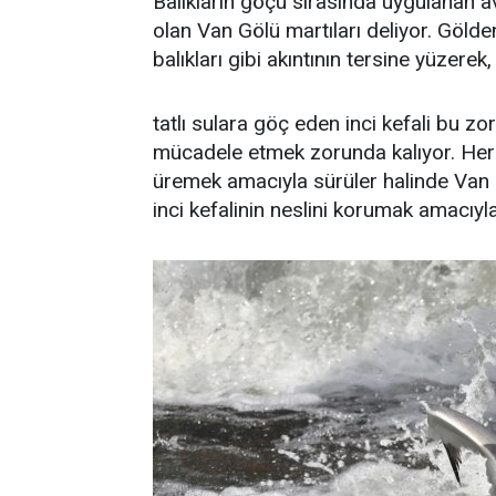
Balıkların göçü sırasında uygulanan a
olan Van Gölü martıları deliyor. Göld
balıkları gibi akıntının tersine yüzerek,
tatlı sulara göç eden inci kefali bu z
mücadele etmek zorunda kalıyor. Her 
üremek amacıyla sürüler halinde Van 
inci kefalinin neslini korumak amacıyl