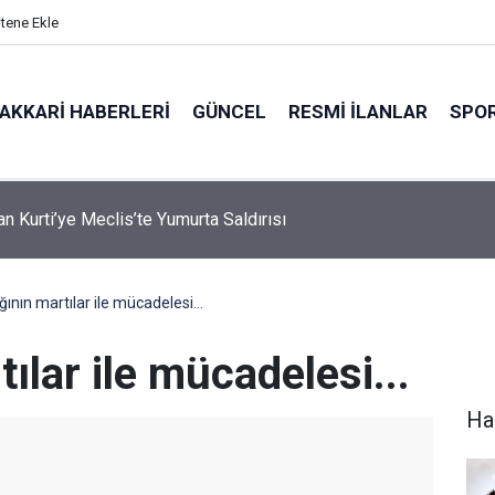
itene Ekle
AKKARI HABERLERI
GÜNCEL
RESMI İLANLAR
SPO
n Hürmüz Boğazı İçin Yeni Şart
ğının martılar ile mücadelesi...
ılar ile mücadelesi...
Ha