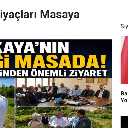
tiyaçları Masaya
Si
Ba
Yo