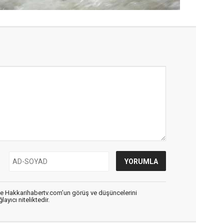
de Hakkarihabertv.com’un görüş ve düşüncelerini
ayıcı niteliktedir.