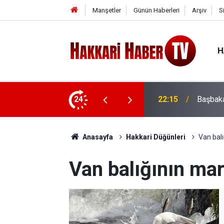
Manşetler
Günün Haberleri
Arşiv
S
H
rta Saldırısı
24
22:07
İran'da
Anasayfa
Hakkari Düğünleri
Van balı
Van balığının mart