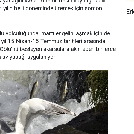
v yasağını ise en önemli besin kaynağı balık
en yılın belli döneminde üremek için somon
Er
orlu yolculuğunda, martı engelini aşmak için de
yıl 15 Nisan-15 Temmuz tarihleri arasında
Gölü'nü besleyen akarsulara akın eden binlerce
a av yasağı uygulanıyor.