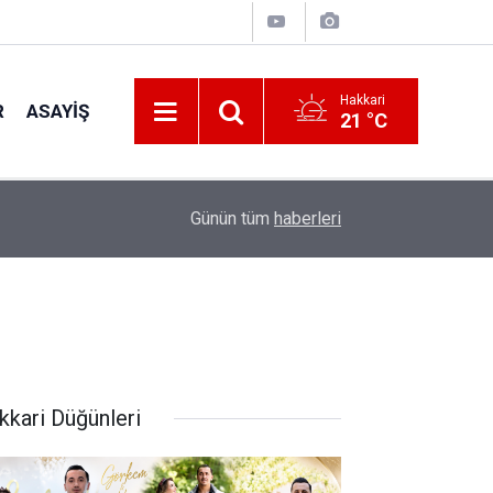
Hakkari
R
ASAYIŞ
21 °C
22:05
Zelenskiy'den Patriot Füzesi Açıklaması
Günün tüm
haberleri
kkari Düğünleri