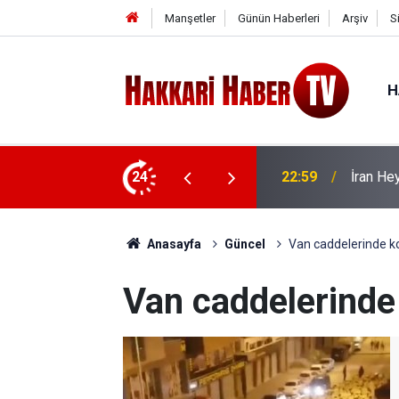
Manşetler
Günün Haberleri
Arşiv
S
H
 ziyaret
24
22:53
İran Sın
Anasayfa
Güncel
Van caddelerinde k
Van caddelerinde