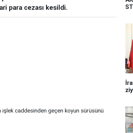
ST
ari para cezası kesildi.
İr
zi
en işlek caddesinden geçen koyun sürüsünü