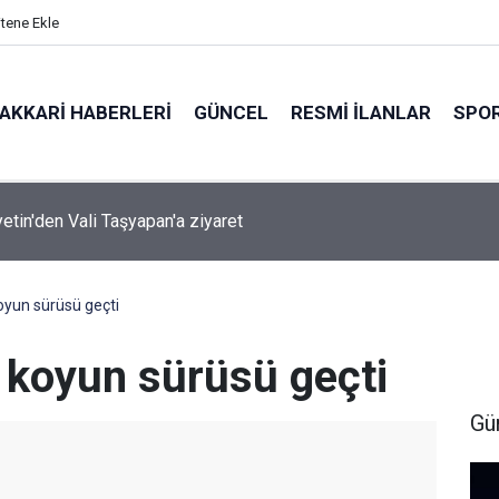
itene Ekle
AKKARI HABERLERI
GÜNCEL
RESMI İLANLAR
SPO
ırında 7 Kilo 720 Gram Eroin ele geçirildi
oyun sürüsü geçti
 koyun sürüsü geçti
Gü