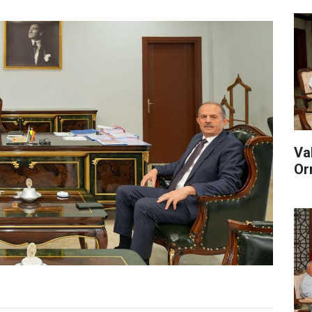
Va
Or