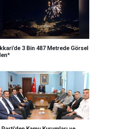
kkari'de 3 Bin 487 Metrede Görsel
len*
 Parti'den Kamu Kurumları ve