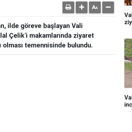
Va
zi
n, ilde göreve başlayan Vali
lal Çelik’i makamlarında ziyaret
lı olması temennisinde bulundu.
Va
in