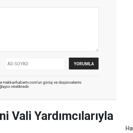
de Hakkarihabertv.com’un görüş ve düşüncelerini
ayıcı niteliktedir.
ni Vali Yardımcılarıyla
Hak