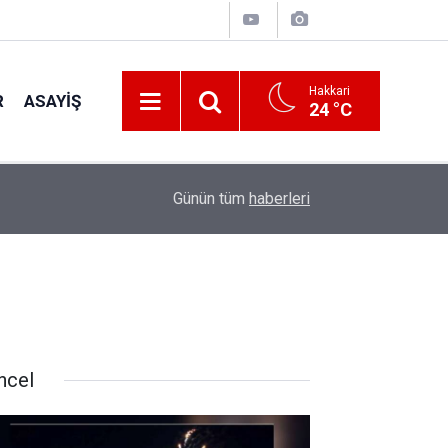
Hakkari
R
ASAYIŞ
24 °C
22:48
Kanat kalbine yenik düştü
Günün tüm
haberleri
ncel