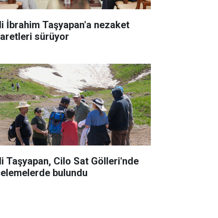
li İbrahim Taşyapan'a nezaket
yaretleri sürüyor
li Taşyapan, Cilo Sat Gölleri'nde
celemelerde bulundu