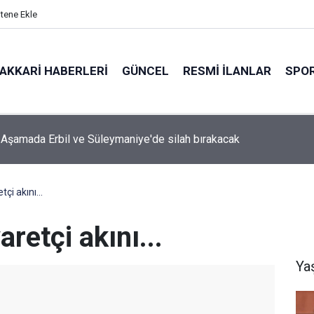
itene Ekle
AKKARI HABERLERI
GÜNCEL
RESMI İLANLAR
SPO
niyê'ye büyük dönüş başlıyor: İlk kafile yola çıkıyor
çi akını...
aretçi akını...
Ya