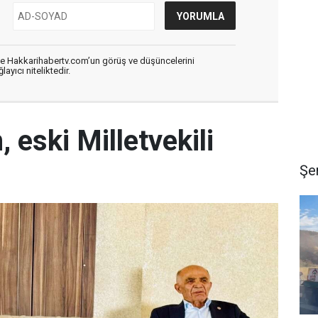
de Hakkarihabertv.com’un görüş ve düşüncelerini
ayıcı niteliktedir.
 eski Milletvekili
Şe