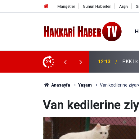
Manşetler
Günün Haberleri
Arşiv
S
H
maniye'de silah bırakacak
24
12:09
Serê Ka
Anasayfa
Yaşam
Van kedilerine ziyaret
Van kedilerine ziy