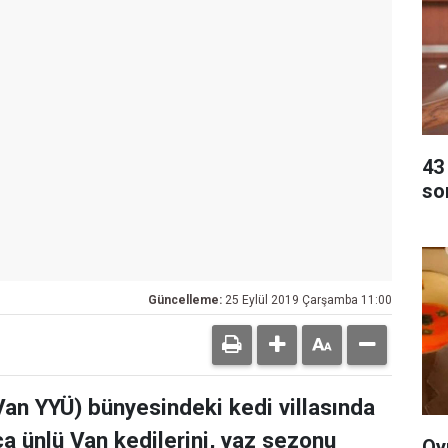
43 
so
Güncelleme:
25 Eylül 2019 Çarşamba 11:00
Van YYÜ) bünyesindeki kedi villasında
a ünlü Van kedilerini, yaz sezonu
Oy