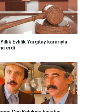
Yıllık Evlilik Yargıtay kararıyla
na erdi
uncu Can Kolukısa hayatını