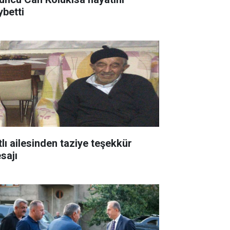
ybetti
tlı ailesinden taziye teşekkür
sajı