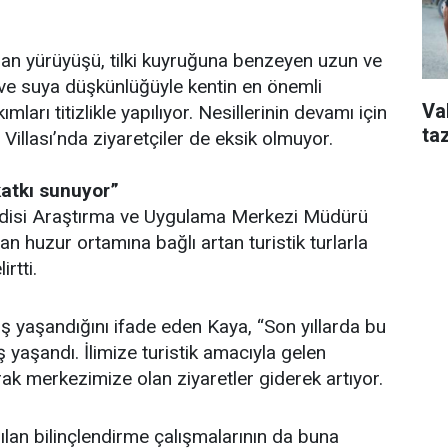
slan yürüyüşü, tilki kuyruğuna benzeyen uzun ve
 ve suya düşkünlüğüyle kentin en önemli
Va
ları titizlikle yapılıyor. Nesillerinin devamı için
taz
 Villası’nda ziyaretçiler de eksik olmuyor.
katkı sunuyor”
disi Araştırma ve Uygulama Merkezi Müdürü
n huzur ortamına bağlı artan turistik turlarla
irtti.
ış yaşandığını ifade eden Kaya, “Son yıllarda bu
ş yaşandı. İlimize turistik amacıyla gelen
rak merkezimize olan ziyaretler giderek artıyor.
apılan bilinçlendirme çalışmalarının da buna