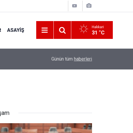
Hakkari
R
ASAYIŞ
31 °C
11:35
AK Parti Hakkâri Teşkilatı Esendere'de kadınlarl
Günün tüm
haberleri
şam