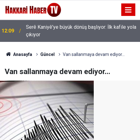
Serê Kaniyê'ye büyük dönüş başlıyor: İlk kafile yola
12:09
AK Parti Hakkâri Teşkilatı Esendere'de kadınlarla
çıkıyor
11:35
buluştu
Anasayfa
Güncel
Van sallanmaya devam ediyor...
Van sallanmaya devam ediyor...