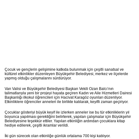
Çocuk ve gençlerin gelişimine katkıda bulunmak için çeşitli sanatsal ve
kültürel etkinlikler düzenleyen Büyükşehir Belediyesi, merkez ve ilçelerde
yapmış olduğu çalışmalarını sürdürüyor.
Van Valisi ve Büyükşehir Belediyesi Başkan Vekili Ozan Balcı’nın
talimatlarıyla yeni bir projeyi hayata geçiren Kadın ve Aile Hizmetleri Dairesi
Başkanlığı ilkokul öğrencileri için Hacivat Karagöz oyunları düzenliyor.
Etkinliklere öğrenciler anneleri ile birlikte katılarak, keyifli zaman geçiriyor.
Çocuklar gösteriyi büyük keyif ile izlerken anneler ise bu tür etkinliklerin yıl
boyunca yapılması gerektiğini belirterek, yapılan çalışmalar için Büyükşehir
Belediyesine teşekkür ettiler. Yapılan etkinliğin ardından çocuklara kitap
hediye edilerek, çeşitli ikramlar verildi.
İki gün sürecek olan etkinliğe günlük ortalama 700 kişi katılıyor.