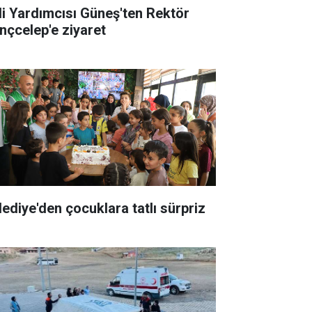
li Yardımcısı Güneş'ten Rektör
nçcelep'e ziyaret
lediye'den çocuklara tatlı sürpriz