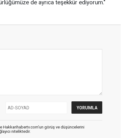
üdürlüğümüze de ayrıca teşekkür ediyorum."
de Hakkarihabertv.com’un görüş ve düşüncelerini
ayıcı niteliktedir.