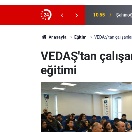
1 ölü, 15 yaralı
24
10:55
Şahinoğ
Anasayfa
Eğitim
VEDAŞ'tan çalışanlar
VEDAŞ'tan çalışan
eğitimi