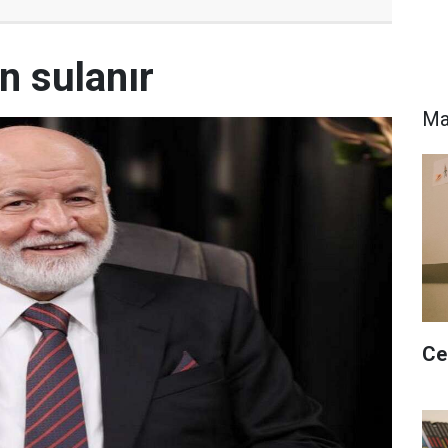
 sulanır
Ma
​C