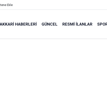
itene Ekle
AKKARI HABERLERI
GÜNCEL
RESMI İLANLAR
SPO