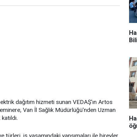
Ha
Bi
lektrik dağıtım hizmeti sunan VEDAŞ'ın Artos
 seminere, Van İl Sağlık Müdürlüğü'nden Uzman
katıldı.
Ha
öğ
 türleri, iş yaşamındaki yansımaları ile bireyler