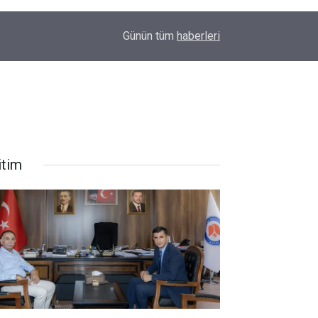
Derecik’te rahatsızlanan 83 yaşındaki hasta hel
10:44
Günün tüm
haberleri
Yüksekova’ya sevk edildi
itim