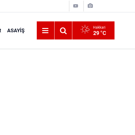
Hakkari
R
ASAYIŞ
29 °C