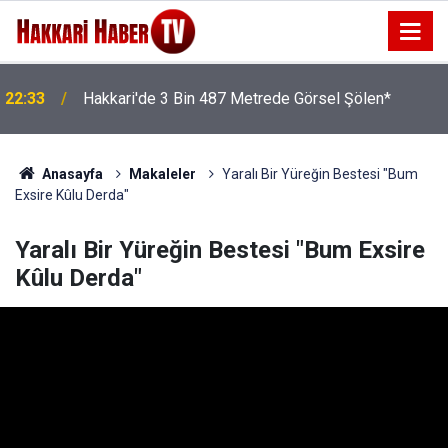
22:33
Hakkari'de 3 Bin 487 Metrede Görsel Şölen*
Anasayfa
Makaleler
Yaralı Bir Yüreğin Bestesi "Bum
Exsire Kûlu Derda"
Yaralı Bir Yüreğin Bestesi "Bum Exsire
Kûlu Derda"