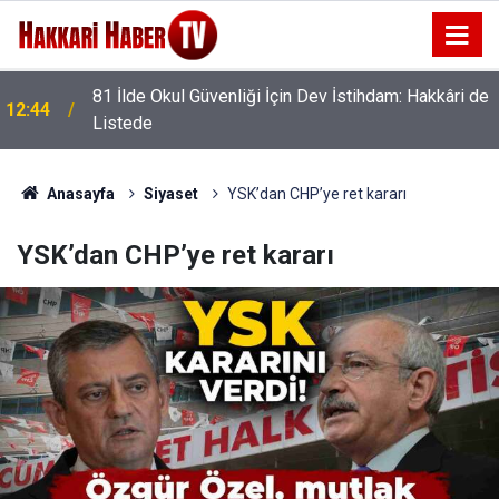
81 İlde Okul Güvenliği İçin Dev İstihdam: Hakkâri de
12:44
Listede
12:24
AK Parti Heyetinden Başkan Fahri Şakar'a Ziyaret
Anasayfa
Siyaset
YSK’dan CHP’ye ret kararı
YSK’dan CHP’ye ret kararı