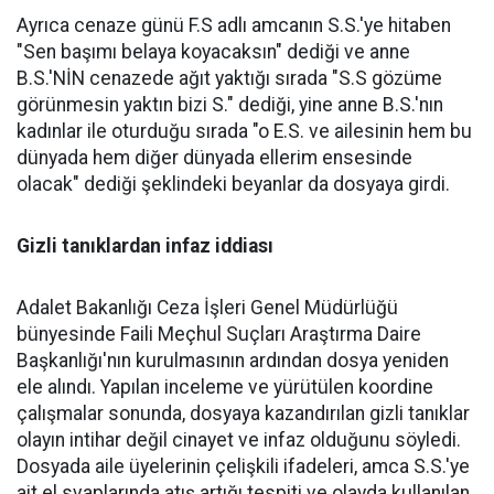
Ayrıca cenaze günü F.S adlı amcanın S.S.'ye hitaben
"Sen başımı belaya koyacaksın" dediği ve anne
B.S.'NİN cenazede ağıt yaktığı sırada "S.S gözüme
görünmesin yaktın bizi S." dediği, yine anne B.S.'nın
kadınlar ile oturduğu sırada "o E.S. ve ailesinin hem bu
dünyada hem diğer dünyada ellerim ensesinde
olacak" dediği şeklindeki beyanlar da dosyaya girdi.
Gizli tanıklardan infaz iddiası
Adalet Bakanlığı Ceza İşleri Genel Müdürlüğü
bünyesinde Faili Meçhul Suçları Araştırma Daire
Başkanlığı'nın kurulmasının ardından dosya yeniden
ele alındı. Yapılan inceleme ve yürütülen koordine
çalışmalar sonunda, dosyaya kazandırılan gizli tanıklar
olayın intihar değil cinayet ve infaz olduğunu söyledi.
Dosyada aile üyelerinin çelişkili ifadeleri, amca S.S.'ye
ait el svaplarında atış artığı tespiti ve olayda kullanılan