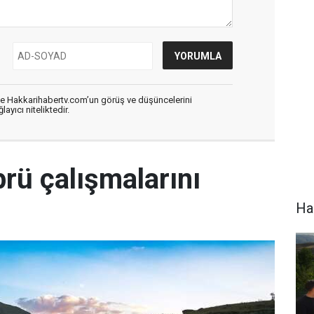
de Hakkarihabertv.com’un görüş ve düşüncelerini
ayıcı niteliktedir.
rü çalışmalarını
Hak