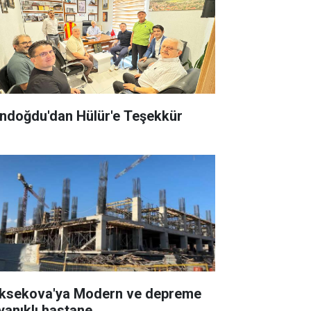
ndoğdu'dan Hülür'e Teşekkür
ksekova'ya Modern ve depreme
yanıklı hastane