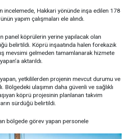
len incelemede, Hakkari yönünde inşa edilen 178
ün yapım çalışmaları ele alındı.
 panel köprülerin yerine yapılacak olan
ğü belirtildi. Köprü inşaatında halen forekazık
n kış mevsimi gelmeden tamamlanarak hizmete
yapan’a aktarıldı.
şyapan, yetkililerden projenin mevcut durumu ve
ı. Bölgedeki ulaşımın daha güvenli ve sağlıklı
şıyan köprü projesinin planlanan takvim
rın sürdüğü belirtildi.
ndan bölgede görev yapan personele