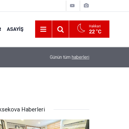
Hakkari
R
ASAYIŞ
22 °C
00:32
Vali Taşyapan Kaymaklı Köyü’nü ziyaret etti
Günün tüm
haberleri
ksekova Haberleri