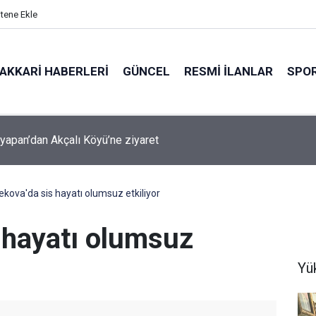
itene Ekle
AKKARI HABERLERI
GÜNCEL
RESMI İLANLAR
SPO
şyapan Akbulut Köyü’nü ziyaret etti
kova'da sis hayatı olumsuz etkiliyor
 hayatı olumsuz
Yü