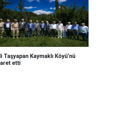
li Taşyapan Kaymaklı Köyü’nü
aret etti