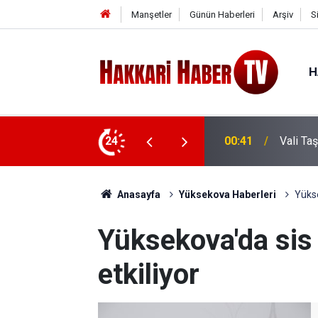
Manşetler
Günün Haberleri
Arşiv
S
H
e ziyaret
24
00:37
Vali Ta
Anasayfa
Yüksekova Haberleri
Yükse
Yüksekova'da sis
etkiliyor