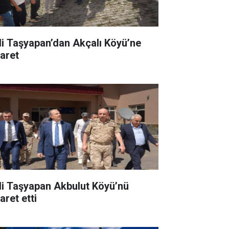
li Taşyapan’dan Akçalı Köyü’ne
yaret
li Taşyapan Akbulut Köyü’nü
aret etti