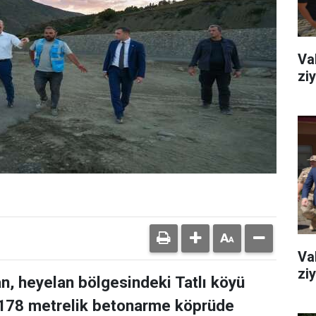
Va
zi
Va
ziy
n, heyelan bölgesindeki Tatlı köyü
178 metrelik betonarme köprüde