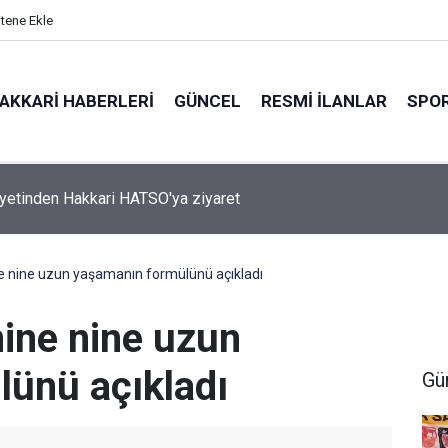
itene Ekle
AKKARI HABERLERI
GÜNCEL
RESMI İLANLAR
SPO
 Sahibi Engellilere umut olan bağış
e nine uzun yaşamanın formülünü açıkladı
ine nine uzun
ünü açıkladı
Gü