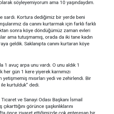
 olarak söyleyemiyorum ama 10 yaşındaydım.
 sardı. Kortura dediğimiz bir yerde beni
şularımız da canını kurtarmak için farklı farklı
ndıktan sonra köye döndüğümüz zaman evleri
şlar ama tutuşmamış, orada da iki tane kadın
raya geldik. Saklanıpta canını kurtaran köye
da 1 avuç arpa unu vardı. O unu aldık 1
k her gün 1 kere yiyerek karnımızı
yetişmemiş mısırları yedi ve zehirlendi. Bir
ile kurtulduk” dedi.
Ticaret ve Sanayi Odası Başkanı İsmail
 çıkarttığını görünce şaşkınlıklarını
afta önce ziyaret ettiğimizde çok enteresan bir