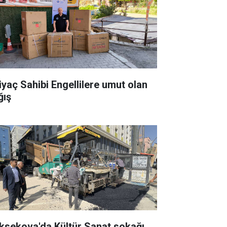
tiyaç Sahibi Engellilere umut olan
ğış
ksekova'da Kültür Sanat sokağı