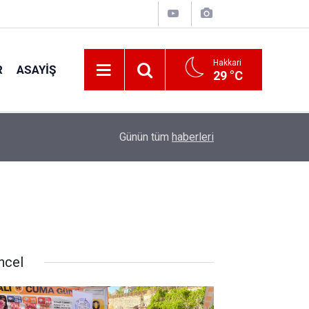
Hakkari
R
ASAYIŞ
29 °C
18:05
Başkan Çayan Çiçek, konfederasyon heyetini ağı
Günün tüm
haberleri
ncel