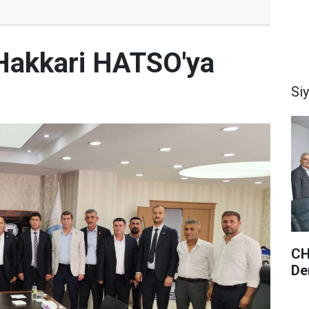
Hakkari HATSO'ya
Si
CH
De