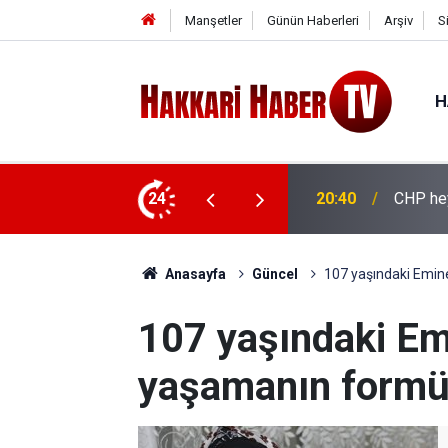
Manşetler
Günün Haberleri
Arşiv
S
H
ya ziyaret
24
20:36
İhtiyaç
Anasayfa
Güncel
107 yaşındaki Emin
107 yaşındaki Em
yaşamanın formül