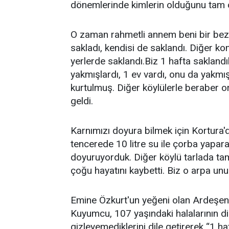
dönemlerinde kimlerin olduğunu tam
O zaman rahmetli annem beni bir beze
sakladı, kendisi de saklandı. Diğer kom
yerlerde saklandı.Biz 1 hafta sakla
yakmışlardı, 1 ev vardı, onu da yakmı
kurtulmuş. Diğer köylülerle beraber o
geldi.
Karnımızı doyura bilmek için Kortura'
tencerede 10 litre su ile çorba yapara
doyuruyorduk. Diğer köylü tarlada tam 
çoğu hayatını kaybetti. Biz o arpa unu 
Emine Özkurt'un yeğeni olan Ardeşen 
Kuyumcu, 107 yaşındaki halalarının diş
gizleyemediklerini dile getirerek “1 h