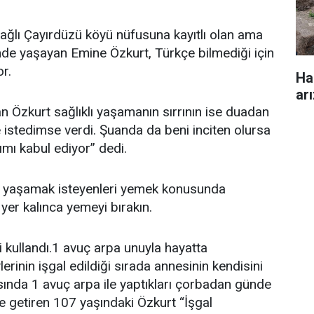
ağlı Çayırdüzü köyü nüfusuna kayıtlı olan ama
nde yaşayan Emine Özkurt, Türkçe bilmediği için
r.
Ha
ar
tan Özkurt sağlıklı yaşamanın sırrının ise duadan
ne istedimse verdi. Şuanda da beni inciten olursa
mı kabul ediyor” dedi.
un yaşamak isteyenleri yemek konusunda
yer kalınca yemeyi bırakın.
 kullandı.1 avuç arpa unuyla hayatta
erinin işgal edildiği sırada annesinin kendisini
sında 1 avuç arpa ile yaptıkları çorbadan günde
le getiren 107 yaşındaki Özkurt “İşgal