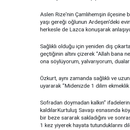
Aslen Rize'nin Çamlıhemşin ilçesine b
yaşı gereği oğlunun Ardeşen'deki evi
herkesle de Lazca konuşarak anlaşıyo
Sağlıklı olduğu için yeniden diş çıkar
geçtiğinin altını çizerek “Allah bana 
ona söylüyorum, yalvarıyorum, duaları
Özkurt, aynı zamanda sağlıklı ve uz
uyararak “Midenizde 1 dilim ekmeklik 
Sofradan doymadan kalkın” ifadelerini
kaldılarKurtuluş Savaşı esnasında köyl
bir beze sararak sakladığını ve sonra
1 kez yiyerek hayata tutunduklarını di