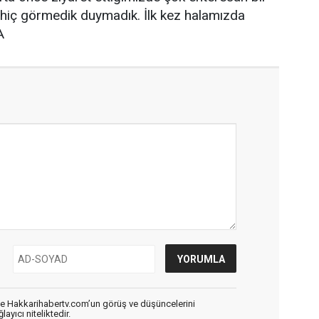
a hiç görmedik duymadık. İlk kez halamızda
A
de Hakkarihabertv.com’un görüş ve düşüncelerini
ayıcı niteliktedir.