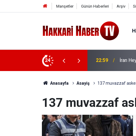
Manşetler
Günün Haberleri
Arşiv
S
H
 ziyaret
24
22:53
İran Sın
Anasayfa
Asayiş
137 muvazzaf asker
137 muvazzaf ask