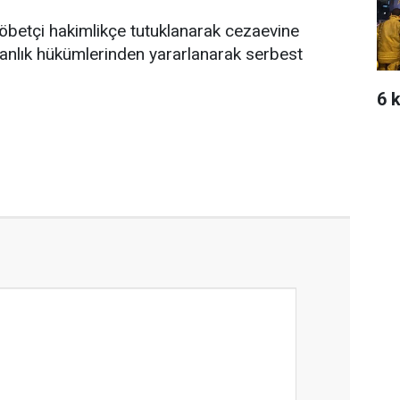
 nöbetçi hakimlikçe tutuklanarak cezaevine
manlık hükümlerinden yararlanarak serbest
6 k