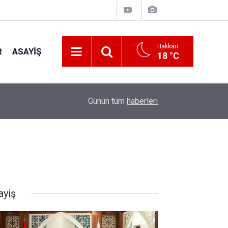
Hakkari
R
ASAYIŞ
18 °C
22:48
Kanat kalbine yenik düştü
Günün tüm
haberleri
ayiş