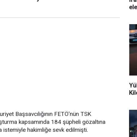
ele
Yü
Ki
riyet Başsavcılığının FETÖ'nün TSK
uşturma kapsamında 184 şüpheli gözaltına
 istemiyle hakimliğe sevk edilmişti.