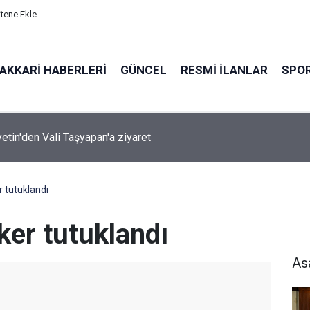
itene Ekle
AKKARI HABERLERI
GÜNCEL
RESMI İLANLAR
SPO
ırında 7 Kilo 720 Gram Eroin ele geçirildi
 tutuklandı
er tutuklandı
As