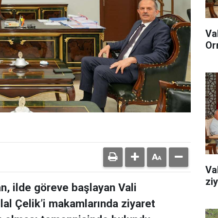
Va
Or
Va
zi
n, ilde göreve başlayan Vali
lal Çelik’i makamlarında ziyaret