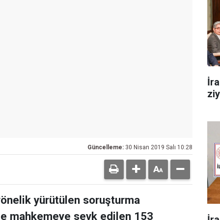
İr
zi
Güncelleme:
30 Nisan 2019 Salı 10:28
önelik yürütülen soruşturma
yle mahkemeye sevk edilen 153
İr