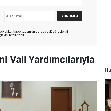
de Hakkarihabertv.com’un görüş ve düşüncelerini
ayıcı niteliktedir.
ni Vali Yardımcılarıyla
Hak