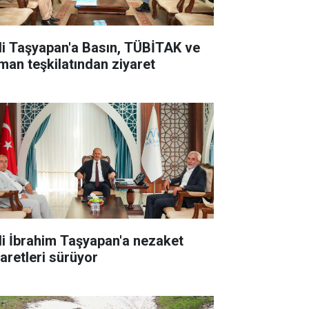
li Taşyapan'a Basın, TÜBİTAK ve
man teşkilatından ziyaret
li İbrahim Taşyapan'a nezaket
yaretleri sürüyor