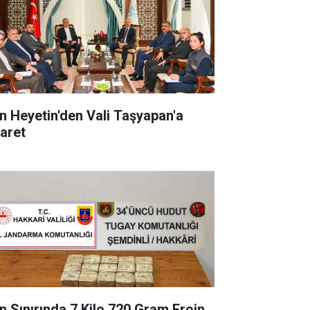
an Heyetin'den Vali Taşyapan'a
yaret
an Sınırında 7 Kilo 720 Gram Eroin