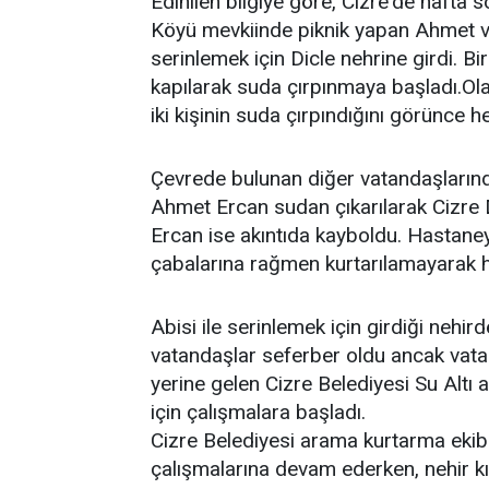
Edinilen bilgiye göre, Cizre'de hafta s
Köyü mevkiinde piknik yapan Ahmet v
serinlemek için Dicle nehrine girdi. B
kapılarak suda çırpınmaya başladı.Ola
iki kişinin suda çırpındığını görünce
Çevrede bulunan diğer vatandaşlarında
Ahmet Ercan sudan çıkarılarak Cizre 
Ercan ise akıntıda kayboldu. Hastane
çabalarına rağmen kurtarılamayarak ha
Abisi ile serinlemek için girdiği nehi
vatandaşlar seferber oldu ancak vata
yerine gelen Cizre Belediyesi Su Altı
için çalışmalara başladı.
Cizre Belediyesi arama kurtarma ekib
çalışmalarına devam ederken, nehir kıy