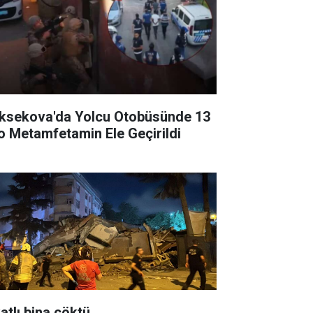
ksekova'da Yolcu Otobüsünde 13
lo Metamfetamin Ele Geçirildi
atlı bina çöktü