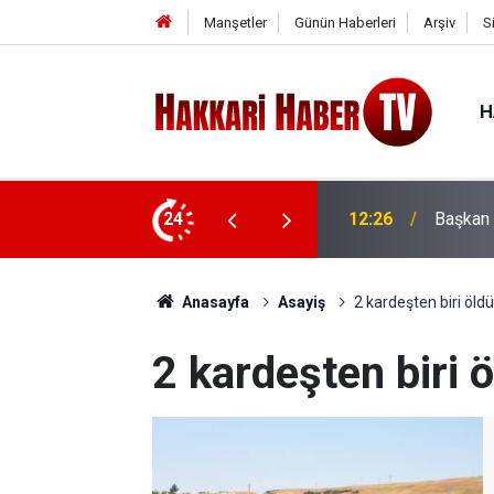
Manşetler
Günün Haberleri
Arşiv
S
H
ili Töre'ye ziyaret
24
12:13
PKK İlk
Anasayfa
Asayiş
2 kardeşten biri öldü
2 kardeşten biri 