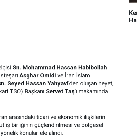
Ke
Hab
lçisi
Sn. Mohammad Hassan Habibollah
üsteşarı
Asghar Omidi
ve İran İslam
Sn. Seyed Hassan Yahyavi
'den oluşan heyet,
kkari TSO) Başkanı
Servet Taş
'ı makamında
İran arasındaki ticari ve ekonomik ilişkilerin
ut iş birliğinin güçlendirilmesi ve bölgesel
yönelik konular ele alındı.