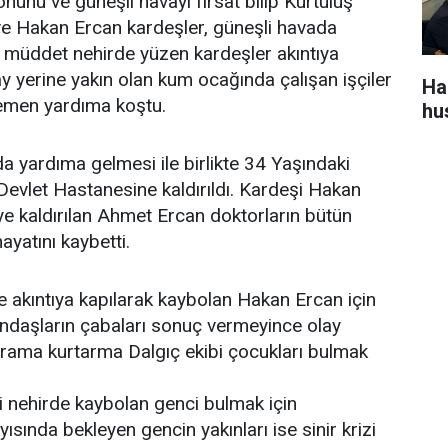
onunu ve güneşli havayı fırsat bilip Kurtuluş
e Hakan Ercan kardeşler, güneşli havada
ir müddet nehirde yüzen kardeşler akıntıya
y yerine yakın olan kum ocağında çalışan işçiler
Ha
 hemen yardıma koştu.
hu
 yardıma gelmesi ile birlikte 34 Yaşındaki
Devlet Hastanesine kaldırıldı. Kardeşi Hakan
ye kaldırılan Ahmet Ercan doktorların bütün
yatını kaybetti.
rde akıntıya kapılarak kaybolan Hakan Ercan için
ndaşların çabaları sonuç vermeyince olay
 arama kurtarma Dalgıç ekibi çocukları bulmak
i nehirde kaybolan genci bulmak için
ısında bekleyen gencin yakınları ise sinir krizi