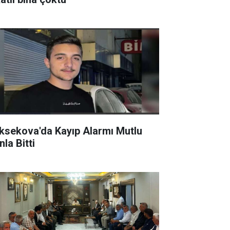
ksekova'da Kayıp Alarmı Mutlu
la Bitti