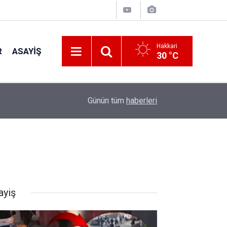
Hakkari
R
ASAYIŞ
30 °C
12:09
Serê Kaniyê'ye büyük dönüş başlıyor: İlk kafile y
Günün tüm
haberleri
ayiş