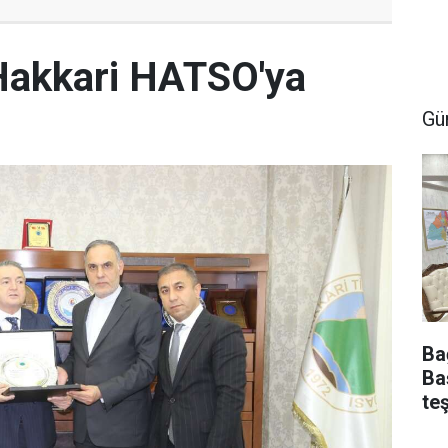
Hakkari HATSO'ya
Gü
Ba
Ba
te