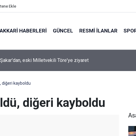
itene Ekle
AKKARI HABERLERI
GÜNCEL
RESMI İLANLAR
SPO
 Aşamada Erbil ve Süleymaniye'de silah bırakacak
, diğeri kayboldu
öldü, diğeri kayboldu
As