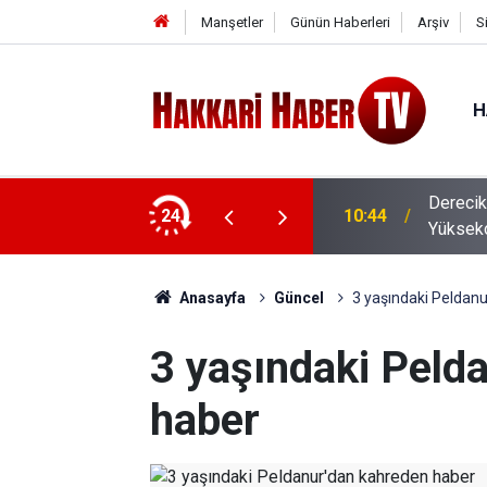
Manşetler
Günün Haberleri
Arşiv
S
H
Derecik
24
10:44
Yükseko
Anasayfa
Güncel
3 yaşındaki Peldan
3 yaşındaki Peld
haber