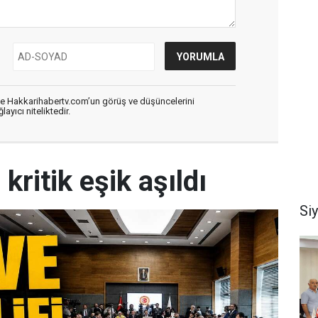
de Hakkarihabertv.com’un görüş ve düşüncelerini
ayıcı niteliktedir.
kritik eşik aşıldı
Si