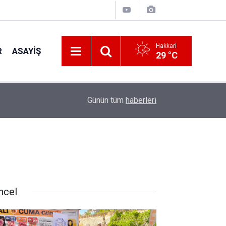
Hakkari
R
ASAYIŞ
29 °C
10:37
Yüksekova’da 253 kilo esrar ele geçirildi
Günün tüm
haberleri
ncel