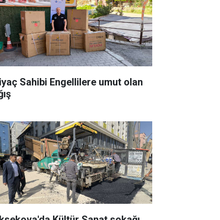
tiyaç Sahibi Engellilere umut olan
ğış
ksekova'da Kültür Sanat sokağı