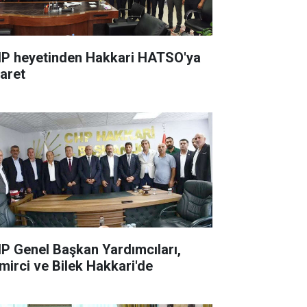
P heyetinden Hakkari HATSO'ya
yaret
P Genel Başkan Yardımcıları,
mirci ve Bilek Hakkari'de