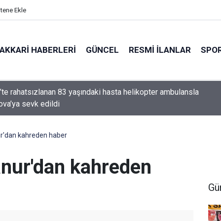
itene Ekle
AKKARI HABERLERI
GÜNCEL
RESMI İLANLAR
SPO
’te rahatsızlanan 83 yaşındaki hasta helikopter ambulansla
va’ya sevk edildi
ur'dan kahreden haber
anur'dan kahreden
Gü