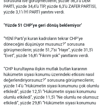
sorusuna ise görüşmecilerin; yüzde 56,3’ü DEM
PARTİ, yüzde 34,4’ü TİP, yüzde 6,3’ü ZAFER PARTİSİ,
yüzde 3,1’i İYİ PARTİ yanıtını verdi.
‘Yüzde 51 CHP’ye geri dönüş beklemiyor’
“YENİ Parti'yi kuran kadroların tekrar CHP'ye
döneceğini düşünüyor musunuz?” sorusuna
görüşmecilerin; yüzde 51,7’si “Hayır”, yüzde 31,5’i
“Evet”, yüzde 16,8’i “Fikrim yok” yanıtlarını verdi.
“CHP kurultayına ilişkin mutlak butlan kararının
hükümetin siyasi konumu üzerindeki etkisini nasıl
değerlendiriyorsunuz?” sorusuna görüşmecilerin;
yüzde 14’ü “Hükümetin siyasi konumunu çok olumlu
etkiledi”, yüzde 12,5’i “Hükümetin siyasi konumunu
olumlu etkiledi”, yüzde 11,5’i “Ne olumlu ne olumsuz
etkiledi”, yüzde 29,8’i “Hükümetin siyasi konumunu