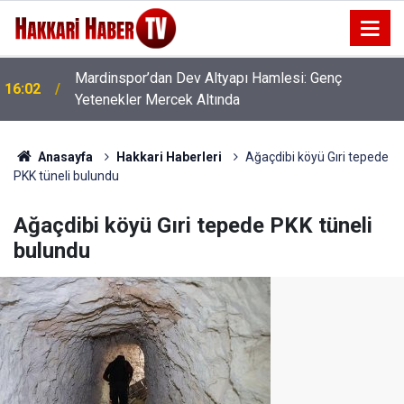
Mardinspor’dan Dev Altyapı Hamlesi: Genç
16:02
Yetenekler Mercek Altında
Figen Yüksekdağ’dan “Çerçeve Yasa” Açıklaması:
15:58
“Barışa kapı aralıyor”
Anasayfa
Hakkari Haberleri
Ağaçdibi köyü Gıri tepede
PKK tüneli bulundu
Ağaçdibi köyü Gıri tepede PKK tüneli
bulundu