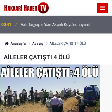
00:41
Vali Taşyapan’dan Akçalı Köyü’ne ziyaret
00:37
Vali Taşyapan Akbulut Köyü’nü ziyaret etti
Anasayfa
Asayiş
AİLELER ÇATIŞTI 4 ÖLÜ
AİLELER ÇATIŞTI 4 ÖLÜ