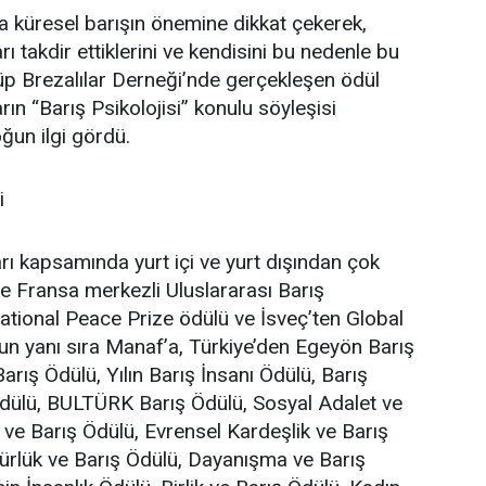
 küresel barışın önemine dikkat çekerek,
ı takdir ettiklerini ve kendisini bu nedenle bu
sküp Brezalılar Derneği’nde gerçekleşen ödül
n “Barış Psikolojisi” konulu söyleşisi
oğun ilgi gördü.
i
rı kapsamında yurt içi ve yurt dışından çok
ne Fransa merkezli Uluslararası Barış
tional Peace Prize ödülü ve İsveç’ten Global
un yanı sıra Manaf’a, Türkiye’den Egeyön Barış
rış Ödülü, Yılın Barış İnsanı Ödülü, Barış
 ödülü, BULTÜRK Barış Ödülü, Sosyal Adalet ve
 ve Barış Ödülü, Evrensel Kardeşlik ve Barış
ürlük ve Barış Ödülü, Dayanışma ve Barış