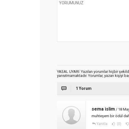
YASAL UYARI: Yazılan yorumlar hiçbir şekil
yansıtmamaktadır. Yorumlar, yazan kişiyi bağl
1 Yorum
sema islim
/ 18 May
muhteşem bir ödül daha.
Yanıtla
(0)