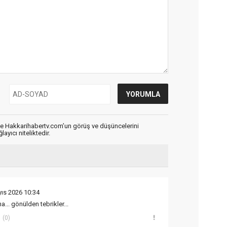
de Hakkarihabertv.com’un görüş ve düşüncelerini
ayıcı niteliktedir.
ıs 2026 10:34
.. gönülden tebrikler...
(0)