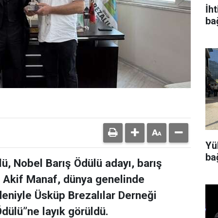
İh
ba
Yü
ba
lü, Nobel Barış Ödülü adayı, barış
r Akif Manaf, dünya genelinde
deniyle Üsküp Brezalılar Derneği
dülü”ne layık görüldü.