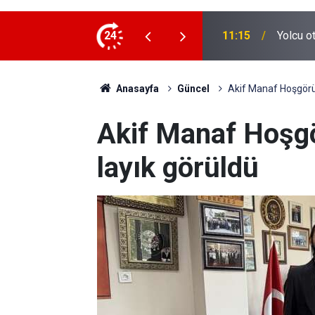
1 ölü, 15 yaralı
24
10:55
Şahinoğ
Anasayfa
Güncel
Akif Manaf Hoşgörü 
Akif Manaf Hoşgö
layık görüldü