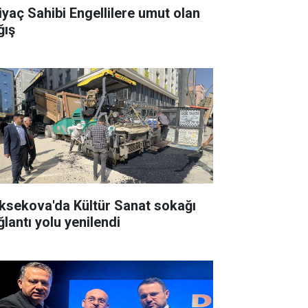
tiyaç Sahibi Engellilere umut olan
ğış
ksekova'da Kültür Sanat sokağı
ğlantı yolu yenilendi