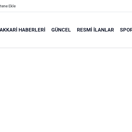
itene Ekle
AKKARI HABERLERI
GÜNCEL
RESMI İLANLAR
SPO