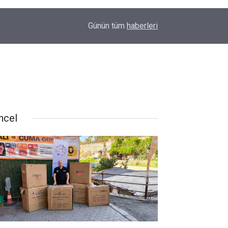
Derecik’te rahatsızlanan 83 yaşındaki hasta hel
10:44
Günün tüm
haberleri
Yüksekova’ya sevk edildi
ncel