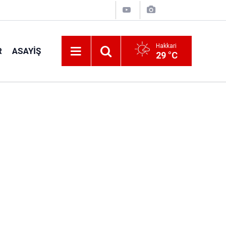
Hakkari
R
ASAYIŞ
29 °C