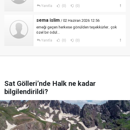
Yanıtla
(0)
(0)
sema islim
/ 02 Haziran 2026 12:56
emeği geçen herkese gönülden teşekkürler.. çok
özel bir ödül...
Yanıtla
(0)
(0)
Sat Gölleri’nde Halk ne kadar
bilgilendirildi?