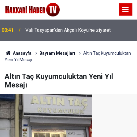
00:41
Vali Taşyapan’dan Akçalı Köyü’ne ziyaret
00:37
Vali Taşyapan Akbulut Köyü’nü ziyaret etti
Anasayfa
Bayram Mesajları
Altın Taç Kuyumculuktan
Yeni Yıl Mesajı
Altın Taç Kuyumculuktan Yeni Yıl
Mesajı