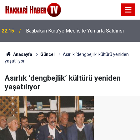
22:15
Başbakan Kurti’ye Meclis’te Yumurta Saldırısı
22:07
İran'dan Hürmüz Boğazı İçin Yeni Şart
Anasayfa
Güncel
Asırlık ‘dengbejlik’ kültürü yeniden
yaşatılıyor
Asırlık ‘dengbejlik’ kültürü yeniden
yaşatılıyor