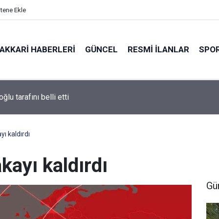
itene Ekle
AKKARI HABERLERI
GÜNCEL
RESMI İLANLAR
SPO
 temeli seçim hesabı değildir
ı kaldırdı
kayı kaldırdı
Gü