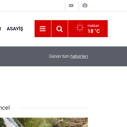
Hakkari
R
ASAYIŞ
18 °C
20:46
Demirtaş serbest bırakılabilir
Günün tüm
haberleri
ncel