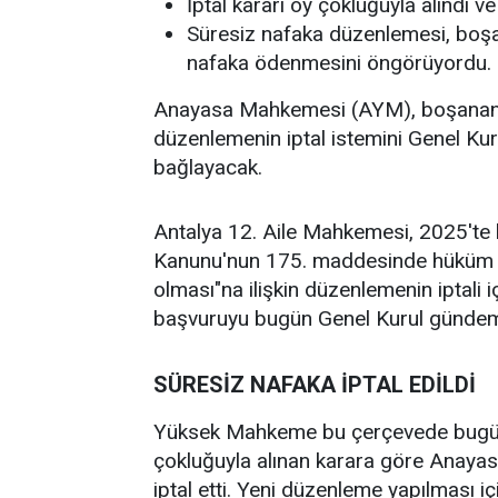
İptal kararı oy çokluğuyla alındı v
Süresiz nafaka düzenlemesi, boş
nafaka ödenmesini öngörüyordu.
Anayasa Mahkemesi (AYM), boşanan eş
düzenlemenin iptal istemini Genel K
bağlayacak.
Antalya 12. Aile Mahkemesi, 2025'te 
Kanunu'nun 175. maddesinde hüküm alt
olması"na ilişkin düzenlemenin iptal
başvuruyu bugün Genel Kurul gündemi
SÜRESİZ NAFAKA İPTAL EDİLDİ
Yüksek Mahkeme bu çerçevede bugünk
çokluğuyla alınan karara göre Anaya
iptal etti. Yeni düzenleme yapılması içi