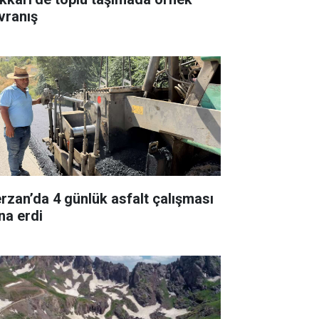
vranış
rzan’da 4 günlük asfalt çalışması
na erdi