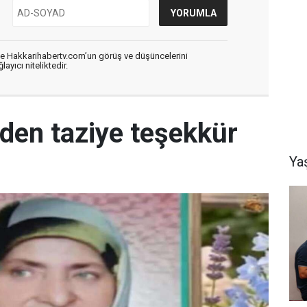
de Hakkarihabertv.com’un görüş ve düşüncelerini
ayıcı niteliktedir.
nden taziye teşekkür
Ya