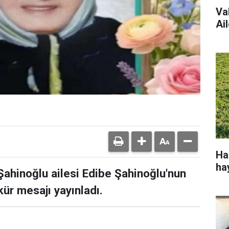
Va
Ail
Ha
ha
 Şahinoğlu ailesi Edibe Şahinoğlu'nun
kür mesajı yayınladı.