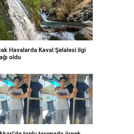
cak Havalarda Kaval Şelalesi ilgi
ağı oldu
kkari’de toplu taşımada örnek