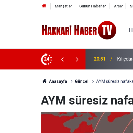
Manşetler
Günün Haberleri
Arşiv
S
H
24
20:48
Barışın
Anasayfa
Güncel
AYM süresiz nafakay
AYM süresiz nafa