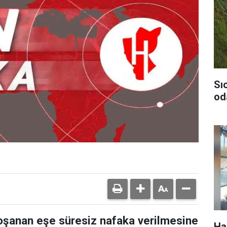
Sı
od
şanan eşe süresiz nafaka verilmesine
Ha