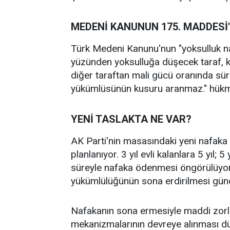
MEDENİ KANUNUN 175. MADDESİ'
Türk Medeni Kanunu'nun "yoksulluk n
yüzünden yoksulluğa düşecek taraf, k
diğer taraftan mali gücü oranında sür
yükümlüsünün kusuru aranmaz." hükmü
YENİ TASLAKTA NE VAR?
AK Parti'nin masasındaki yeni nafaka 
planlanıyor. 3 yıl evli kalanlara 5 yıl; 5 
süreyle nafaka ödenmesi öngörülüyor
yükümlülüğünün sona erdirilmesi gü
Nafakanın sona ermesiyle maddi zorlu
mekanizmalarının devreye alınması dü