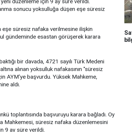
e yeni düzenleme için 9 ay süre verildi.
anma sonucu yoksulluğa düşen eşe süresiz
e süresiz nafaka verilmesine ilişkin
Sa
urul gündeminde esastan görüşerek karara
bil
baktığı bir davada, 4721 sayılı Türk Medeni
ına alınan yoksulluk nafakasının "süresiz
i için AYM'ye başvurdu. Yüksek Mahkeme,
ne aldı.
ü toplantısında başvuruyu karara bağladı. Oy
sa Mahkemesi, süresiz nafaka düzenlemesini
n 9 ay süre verildi.