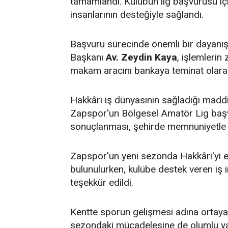
tamamlandı. Kulübün lig başvurusu için
insanlarının desteğiyle sağlandı.
Başvuru sürecinde önemli bir dayanışm
Başkanı
Av. Zeydin Kaya
, işlemleri
makam aracını bankaya teminat olara
Hakkâri iş dünyasının sağladığı maddi
Zapspor'un Bölgesel Amatör Lig baş
sonuçlanması, şehirde memnuniyetle k
Zapspor'un yeni sezonda Hakkâri'yi e
bulunulurken, kulübe destek veren iş 
teşekkür edildi.
Kentte sporun gelişmesi adına ortay
sezondaki mücadelesine de olumlu ya