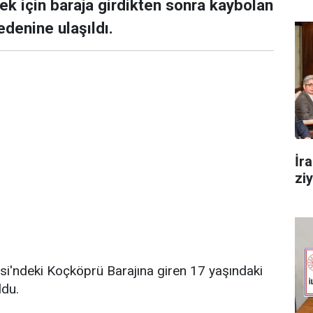
mek için baraja girdikten sonra kaybolan
denine ulaşıldı.
İr
zi
si'ndeki Koçköprü Barajına giren 17 yaşındaki
ldu.