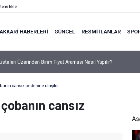
itene Ekle
AKKARI HABERLERI
GÜNCEL
RESMI İLANLAR
SPO
etinden Hakkari HATSO'ya ziyaret
banın cansız bedenine ulaşıldı
 çobanın cansız
As