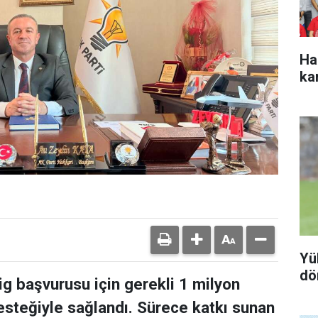
Ha
ka
Yü
dö
g başvurusu için gerekli 1 milyon
desteğiyle sağlandı. Sürece katkı sunan