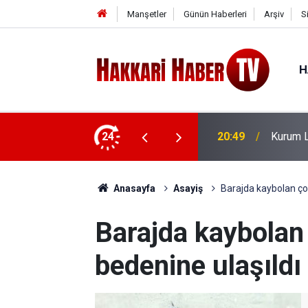
Manşetler
Günün Haberleri
Arşiv
S
H
Fiyat Araması Nasıl Yapılır?
24
20:40
CHP hey
Anasayfa
Asayiş
Barajda kaybolan ço
Barajda kaybolan
bedenine ulaşıldı