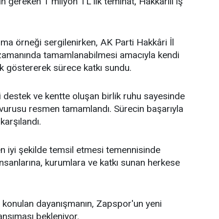
 gereken 1 milyon TL'lik teminat, Hakkârili iş
a örneği sergilenirken, AK Parti Hakkâri İl
n zamanında tamamlanabilmesi amacıyla kendi
k göstererek sürece katkı sundu.
 destek ve kentte oluşan birlik ruhu sayesinde
vurusu resmen tamamlandı. Sürecin başarıyla
arşılandı.
n iyi şekilde temsil etmesi temennisinde
insanlarına, kurumlara ve katkı sunan herkese
a konulan dayanışmanın, Zapspor'un yeni
nsıması bekleniyor.