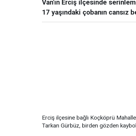
Van'ın Erciş ilçesinde serinle
17 yaşındaki çobanın cansız be
Erciş ilçesine bağlı Koçköprü Mahalle
Tarkan Gürbüz, birden gözden kaybo