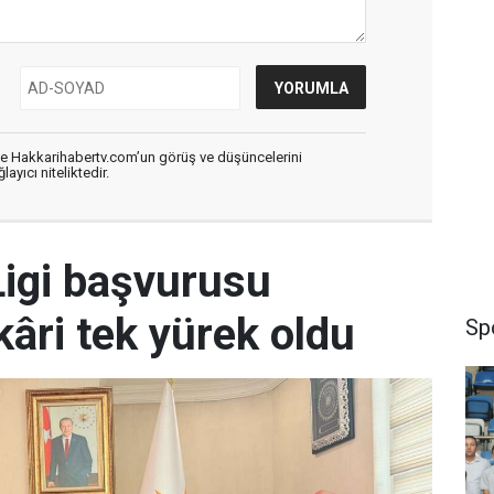
de Hakkarihabertv.com’un görüş ve düşüncelerini
ayıcı niteliktedir.
igi başvurusu
âri tek yürek oldu
Sp