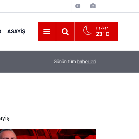
Hakkari
R
ASAYIŞ
23 °C
20:36
İhtiyaç Sahibi Engellilere umut olan bağış
Günün tüm
haberleri
ayiş