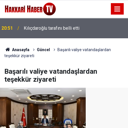
20:51
Kılıçdaroğlu tarafını belli etti
20:48
Barışın temeli seçim hesabı değildir
Anasayfa
Güncel
Başarılı valiye vatandaşlardan
teşekkür ziyareti
Başarılı valiye vatandaşlardan
teşekkür ziyareti