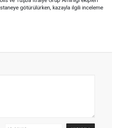
lis ve Tuşba İtfaiye Grup Amirliği ekipleri
astaneye götürülürken, kazayla ilgili inceleme