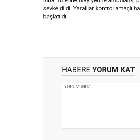
İhbar üzerine olay yerine ambulans, po
sevke dildi. Yaralılar kontrol amaçlı h
başlatıldı.
HABERE
YORUM KAT