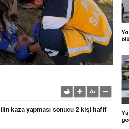
Yo
ölü
lin kaza yapması sonucu 2 kişi hafif
Yü
geç