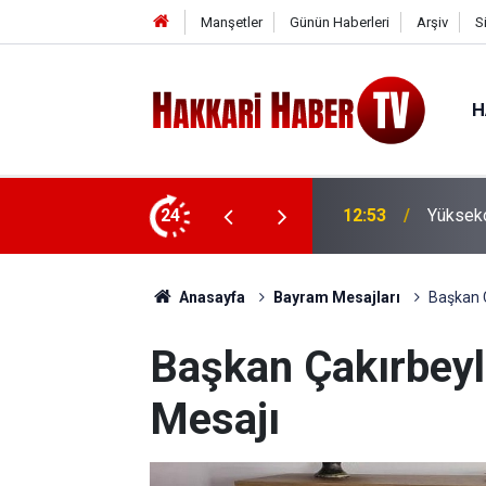
Manşetler
Günün Haberleri
Arşiv
S
H
ık içindeki çözümü takdir topladı
24
12:29
Kent Par
Anasayfa
Bayram Mesajları
Başkan Ç
Başkan Çakırbeyl
Mesajı