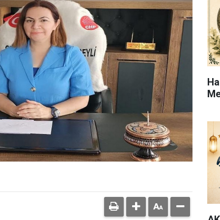
Ha
Me
AK