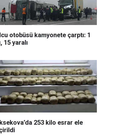
lcu otobüsü kamyonete çarptı: 1
, 15 yaralı
ksekova’da 253 kilo esrar ele
irildi