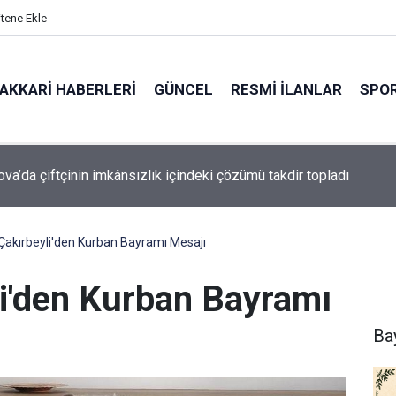
itene Ekle
AKKARI HABERLERI
GÜNCEL
RESMI İLANLAR
SPO
k’ta duyarsızlık: Temizlenen alanlar yeniden kirletiliyor
akırbeyli'den Kurban Bayramı Mesajı
i'den Kurban Bayramı
Ba