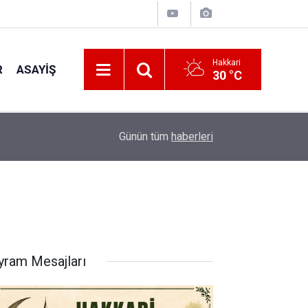
Hakkari
R
ASAYIŞ
30 °C
12:13
Yüksekova’da çiftçilerin zorlu hasat mesaisi baş
Günün tüm
haberleri
yram Mesajları