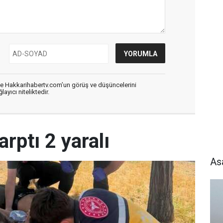
de Hakkarihabertv.com’un görüş ve düşüncelerini
ayıcı niteliktedir.
rptı 2 yaralı
As