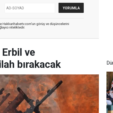
de Hakkarihabertv.com’un görüş ve düşüncelerini
ayıcı niteliktedir.
Erbil ve
ilah bırakacak
Dü