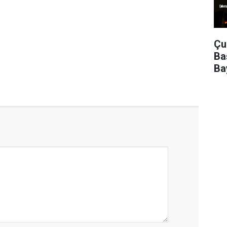
Çu
Ba
Ba