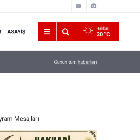
Hakkari
R
ASAYIŞ
30 °C
11:22
İran'ın Ankara Büyükelçisi'nden HATSO'ya ziyare
Günün tüm
haberleri
yram Mesajları