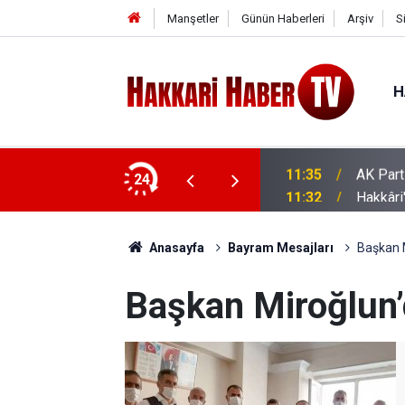
Manşetler
Günün Haberleri
Arşiv
S
H
ere'de kadınlarla buluştu
24
11:32
Hakkâri
Anasayfa
Bayram Mesajları
Başkan 
Başkan Miroğlun