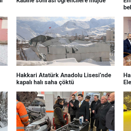
li
Kabine sonrası öğrencilere müjde
Em
bel
Hakkari Atatürk Anadolu Lisesi’nde
Ha
kapalı halı saha çöktü
El