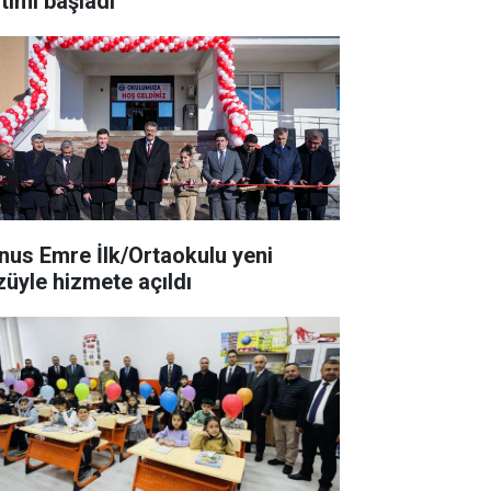
itimi başladı
nus Emre İlk/Ortaokulu yeni
züyle hizmete açıldı