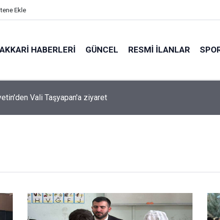
itene Ekle
AKKARI HABERLERI
GÜNCEL
RESMI İLANLAR
SPO
ırında 7 Kilo 720 Gram Eroin ele geçirildi