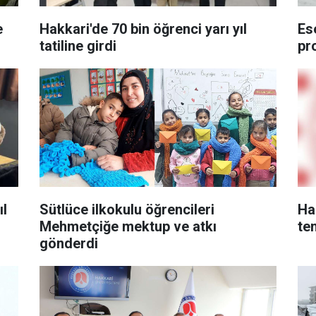
e
Hakkari'de 70 bin öğrenci yarı yıl
Es
tatiline girdi
pr
ıl
Sütlüce ilkokulu öğrencileri
Ha
Mehmetçiğe mektup ve atkı
te
gönderdi