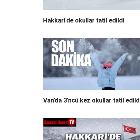
Hakkari'de okullar tatil edildi
Van'da 3'ncü kez okullar tatil edild