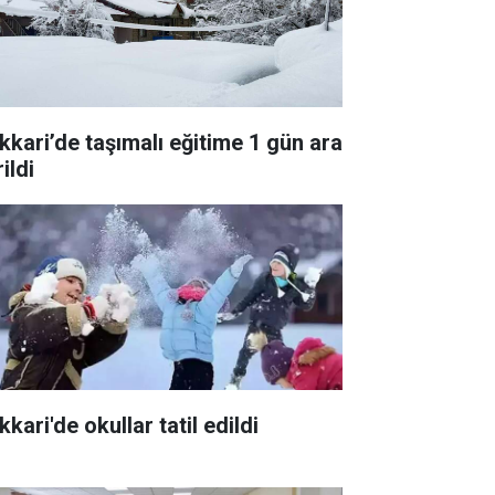
kkari’de taşımalı eğitime 1 gün ara
ildi
kari'de okullar tatil edildi