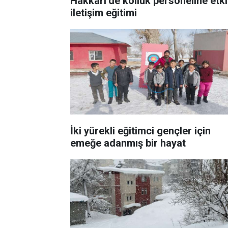
Hakkâri’de kolluk personeline etki
iletişim eğitimi
İki yürekli eğitimci gençler için
emeğe adanmış bir hayat