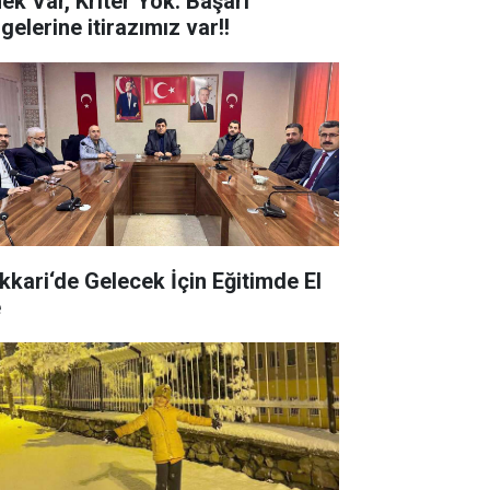
ek Var, Kriter Yok: Başarı
gelerine itirazımız var!!
kkari‘de Gelecek İçin Eğitimde El
e