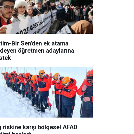
itim-Bir Sen'den ek atama
kleyen öğretmen adaylarına
stek
ğ riskine karşı bölgesel AFAD