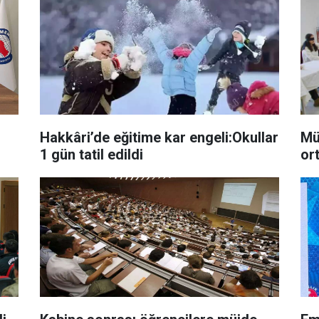
Hakkâri’de eğitime kar engeli:Okullar
Müdür Ü
1 gün tatil edildi
or