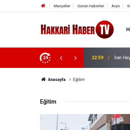
Manşetler
Günün Haberleri
Arşiv
S
H
 ziyaret
24
22:53
İran Sın
Anasayfa
Eğitim
Eğitim