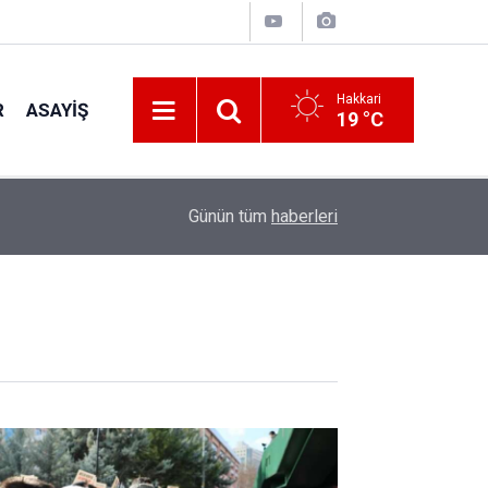
Hakkari
R
ASAYIŞ
19 °C
22:48
Kanat kalbine yenik düştü
Günün tüm
haberleri