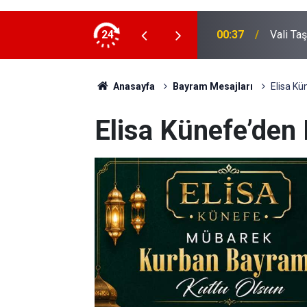
e ziyaret
24
00:37
Vali Ta
Anasayfa
Bayram Mesajları
Elisa K
Elisa Künefe’den