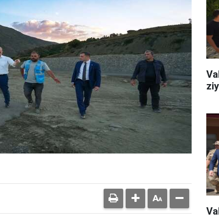
Va
zi
Va