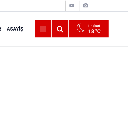
Hakkari
R
ASAYIŞ
18 °C