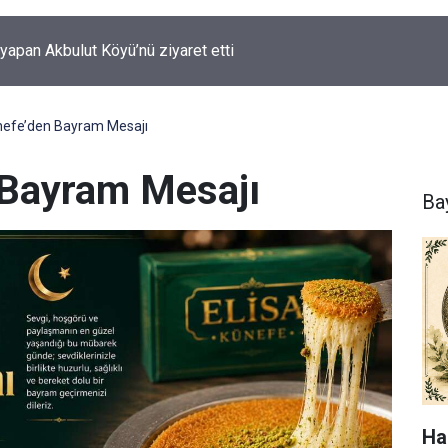
şyapan Akbulut Köyü’nü ziyaret etti
ünefe’den Bayram Mesajı
 Bayram Mesajı
Ba
Ha