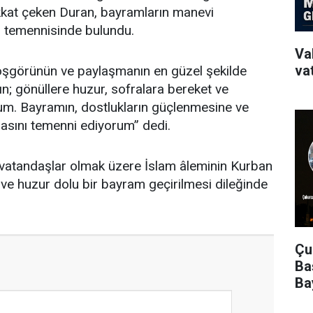
kat çeken Duran, bayramların manevi
i temennisinde bulundu.
Va
va
oşgörünün ve paylaşmanın en güzel şekilde
; gönüllere huzur, sofralara bereket ve
orum. Bayramın, dostlukların güçlenmesine ve
masını temenni ediyorum” dedi.
vatandaşlar olmak üzere İslam âleminin Kurban
 ve huzur dolu bir bayram geçirilmesi dileğinde
Çu
Ba
Ba