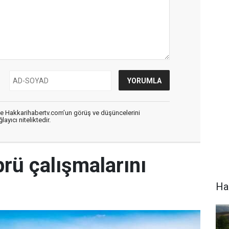
de Hakkarihabertv.com’un görüş ve düşüncelerini
ayıcı niteliktedir.
rü çalışmalarını
Hak