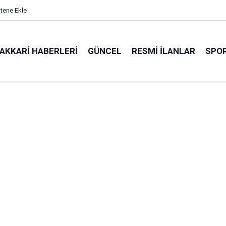
itene Ekle
AKKARI HABERLERI
GÜNCEL
RESMI İLANLAR
SPO