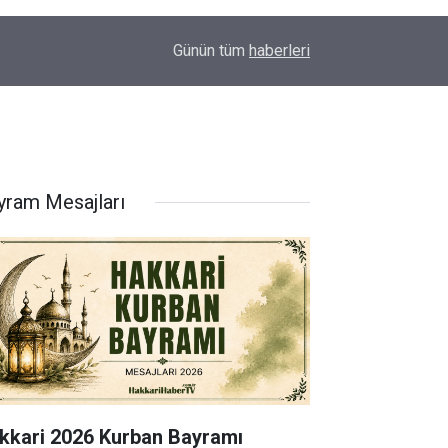
00:32
Vali Taşyapan Kaymaklı Köyü’nü ziyaret etti
Günün tüm
haberleri
yram Mesajları
kkari 2026 Kurban Bayramı