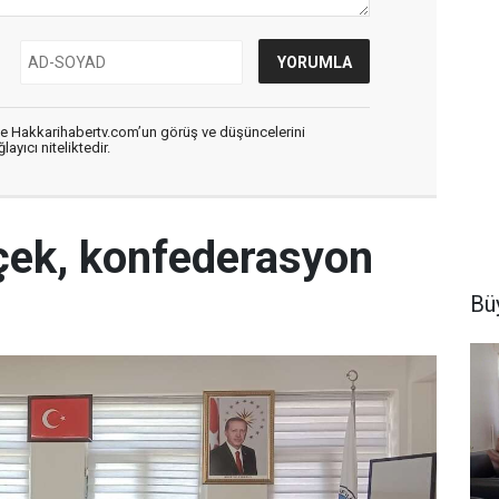
de Hakkarihabertv.com’un görüş ve düşüncelerini
ayıcı niteliktedir.
çek, konfederasyon
Büy