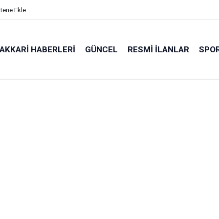
itene Ekle
AKKARI HABERLERI
GÜNCEL
RESMI İLANLAR
SPO