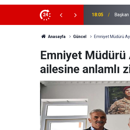
on heyetini ağırladı
24
17:01
CHP Gen
Anasayfa
Güncel
Emniyet Müdürü Ayat
Emniyet Müdürü A
ailesine anlamlı z