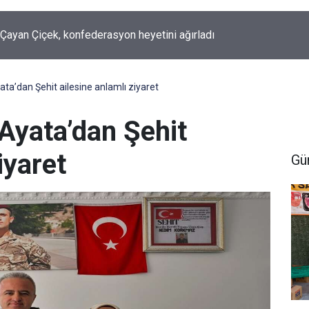
el Başkan Yardımcıları, Demirci ve Bilek Hakkari'de
a’dan Şehit ailesine anlamlı ziyaret
yata’dan Şehit
iyaret
Gü