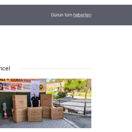
16:53
Yüksekova'da Kültür Sanat sokağı bağlantı yolu 
Günün tüm
haberleri
ncel