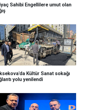
tiyaç Sahibi Engellilere umut olan
ğış
ksekova'da Kültür Sanat sokağı
ğlantı yolu yenilendi