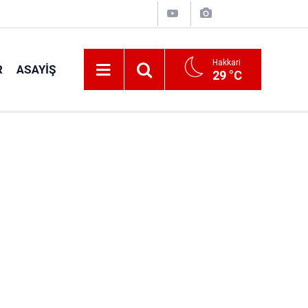
Hakkari
R
ASAYIŞ
29 °C