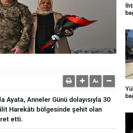
İh
ba
Yü
ba
la Ayata, Anneler Günü dolayısıyla 30
lit Harekâtı bölgesinde şehit olan
et etti.