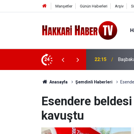
Manşetler
Günün Haberleri
Arşiv
S
H
rta Saldırısı
24
22:07
İran'da
Anasayfa
Şemdinli Haberleri
Esender
Esendere beldesi
kavuştu