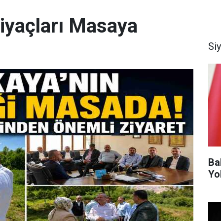
tiyaçları Masaya
Si
Ba
Yo