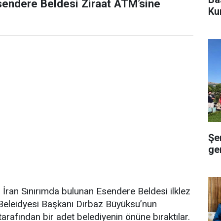
sendere Beldesi Ziraat ATM’sine
Ku
Şe
gen
 İran Sınırımda bulunan Esendere Beldesi ilklez
Beleidyesi Başkanı Dırbaz Büyüksu’nun
arafından bir adet belediyenin önüne bıraktılar.