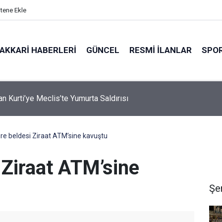
itene Ekle
AKKARI HABERLERI
GÜNCEL
RESMI İLANLAR
SPO
n Hürmüz Boğazı İçin Yeni Şart
e beldesi Ziraat ATM’sine kavuştu
 Ziraat ATM’sine
Şe