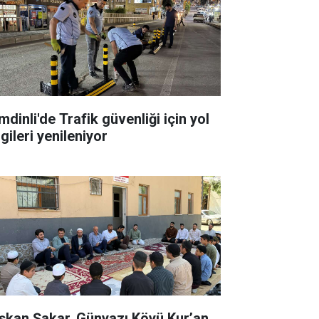
dinli'de Trafik güvenliği için yol
gileri yenileniyor
şkan Şakar, Günyazı Köyü Kur’an