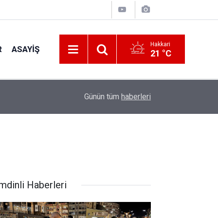
Hakkari
R
ASAYIŞ
21 °C
22:05
Zelenskiy'den Patriot Füzesi Açıklaması
Günün tüm
haberleri
mdinli Haberleri