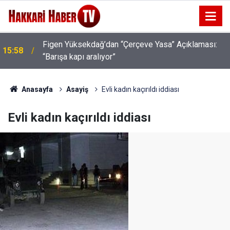
Figen Yüksekdağ’dan “Çerçeve Yasa” Açıklaması:
15:58
“Barışa kapı aralıyor”
Rojin Kabaiş, Hiranur Aygar ve Kıvanç Uman’ın
15:03
Ailelerini Hedef Alan Şüphelilere Operasyon
Anasayfa
Asayiş
Evli kadın kaçırıldı iddiası
Evli kadın kaçırıldı iddiası