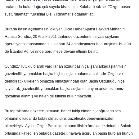
aralarında bulunduğu çok sayıda kişi katıldı. Kalabalık sık sık, "Özgür basın
susturulamaz", "Baskılar Bizi Yıldırama” sloganları attı.
Burada basın açıklamasını okuyan Dicle Haber Ajansı Hakkari Muhabiri
Hamza Gündüz, 20 Aralık 2011 tarihinde düzenlenen siyasi soykırım
operasyona kapsamında tutuklanan 34 arkadaşımızın ilk duruşması bu gün
de İstanbul Adliyesinde görülmeye devam ettiğini belirtti.
Gündüz,”Tutuklu olarak yargılanan özgür basın çalışanı arkadaşlarımızın
gazetecilik yapmaktan başka hiçbir suçları bulunmamaktadır. Özgür ve
demokratik ülkelerin olmazsa olmazlarından olan Basın Özgürlüğü hiçe
sayılarak, gazetecilik yapmaktan başka suçları olmayan arkadaşlarımız
gözaltına alınmış ve halen de tutuklu bulunmaktadır.
Bu topraklarda gazeteci olmanın, haber takip etmenin, doğruların sesi
olmanın o kadar da kolay olmadığını, gazetecilik deneyimimizden
bilmekteyiz. Ayrıca Özgür Basın tarihi buna ilişkin örneklerle doludur. Sokak
ortasında katledilen onlarca gazeteci, havaya uçurulan basın büroları bunun