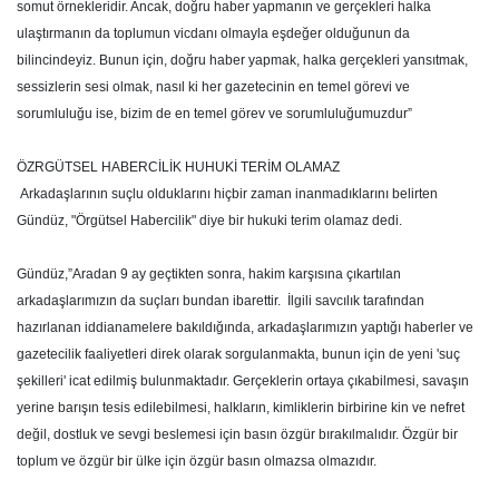
somut örnekleridir. Ancak, doğru haber yapmanın ve gerçekleri halka
ulaştırmanın da toplumun vicdanı olmayla eşdeğer olduğunun da
bilincindeyiz. Bunun için, doğru haber yapmak, halka gerçekleri yansıtmak,
sessizlerin sesi olmak, nasıl ki her gazetecinin en temel görevi ve
sorumluluğu ise, bizim de en temel görev ve sorumluluğumuzdur”
ÖZRGÜTSEL HABERCİLİK HUHUKİ TERİM OLAMAZ
Arkadaşlarının suçlu olduklarını hiçbir zaman inanmadıklarını belirten
Gündüz, "Örgütsel Habercilik" diye bir hukuki terim olamaz dedi.
Gündüz,”Aradan 9 ay geçtikten sonra, hakim karşısına çıkartılan
arkadaşlarımızın da suçları bundan ibarettir.
İlgili savcılık tarafından
hazırlanan iddianamelere bakıldığında, arkadaşlarımızın yaptığı haberler ve
gazetecilik faaliyetleri direk olarak sorgulanmakta, bunun için de yeni 'suç
şekilleri' icat edilmiş bulunmaktadır. Gerçeklerin ortaya çıkabilmesi, savaşın
yerine barışın tesis edilebilmesi, halkların, kimliklerin birbirine kin ve nefret
değil, dostluk ve sevgi beslemesi için basın özgür bırakılmalıdır. Özgür bir
toplum ve özgür bir ülke için özgür basın olmazsa olmazıdır.