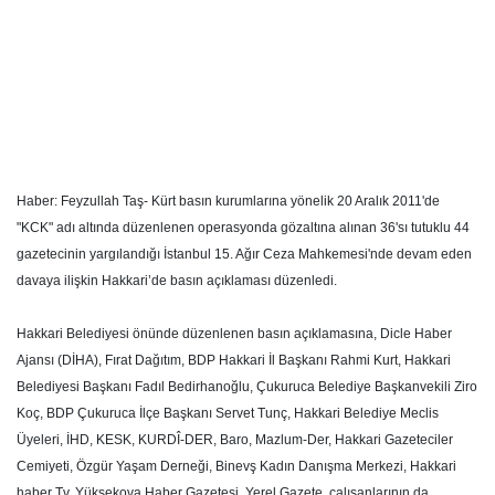
Haber: Feyzullah Taş- Kürt basın kurumlarına yönelik 20 Aralık 2011'de
"KCK" adı altında düzenlenen operasyonda gözaltına alınan 36'sı tutuklu 44
gazetecinin yargılandığı İstanbul 15. Ağır Ceza Mahkemesi'nde devam eden
davaya ilişkin Hakkari’de basın açıklaması düzenledi.
Hakkari Belediyesi önünde düzenlenen basın açıklamasına, Dicle Haber
Ajansı (DİHA), Fırat Dağıtım, BDP Hakkari İl Başkanı Rahmi Kurt, Hakkari
Belediyesi Başkanı Fadıl Bedirhanoğlu, Çukuruca Belediye Başkanvekili Ziro
Koç, BDP Çukuruca İlçe Başkanı Servet Tunç, Hakkari Belediye Meclis
Üyeleri, İHD, KESK, KURDÎ-DER, Baro, Mazlum-Der, Hakkari Gazeteciler
Cemiyeti, Özgür Yaşam Derneği, Binevş Kadın Danışma Merkezi, Hakkari
haber Tv, Yüksekova Haber Gazetesi, Yerel Gazete, çalışanlarının da