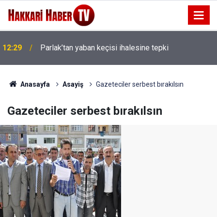
12:29
Parlak’tan yaban keçisi ihalesine tepki
12:17
Amedspor’un gol kralı Diagne gidiyor
Anasayfa
Asayiş
Gazeteciler serbest bırakılsın
Gazeteciler serbest bırakılsın