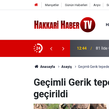
Manşetler
Günün Haberleri
Arşiv
S
H
n Kursu’nu ziyaret etti
24
12:44
81 İlde
Anasayfa
Asayiş
Geçimli Gerik tepede 
Geçimli Gerik tep
geçirildi