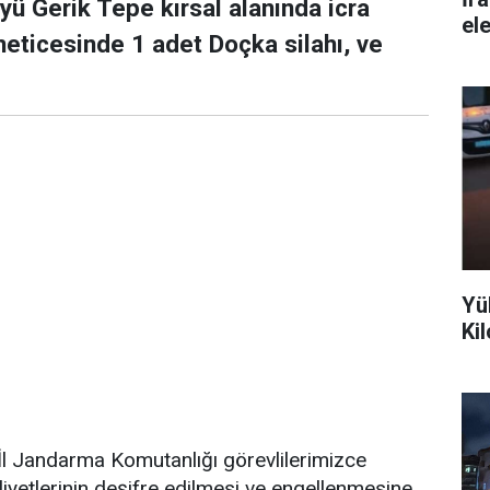
ü Gerik Tepe kırsal alanında icra
ele
neticesinde 1 adet Doçka silahı, ve
Yü
Ki
,"İl Jandarma Komutanlığı görevlilerimizce
yetlerinin deşifre edilmesi ve engellenmesine