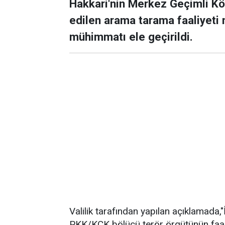
Hakkari'nin Merkez Geçimli Köy
edilen arama tarama faaliyeti 
mühimmatı ele geçirildi.
Valilik tarafından yapılan açıklamada
PKK/KCK bölücü terör örgütünün faali