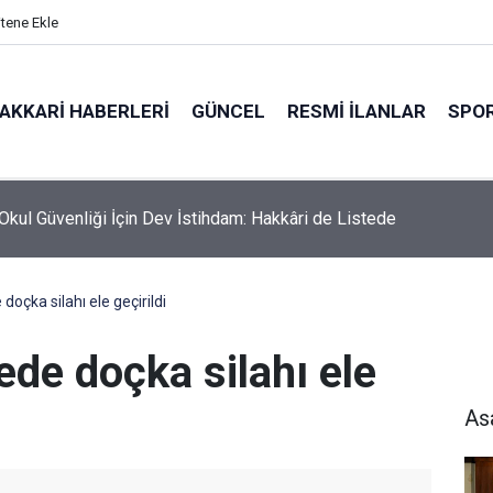
itene Ekle
AKKARI HABERLERI
GÜNCEL
RESMI İLANLAR
SPO
 Okul Güvenliği İçin Dev İstihdam: Hakkâri de Listede
doçka silahı ele geçirildi
ede doçka silahı ele
As