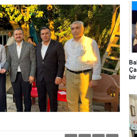
Ba
Ça
bi