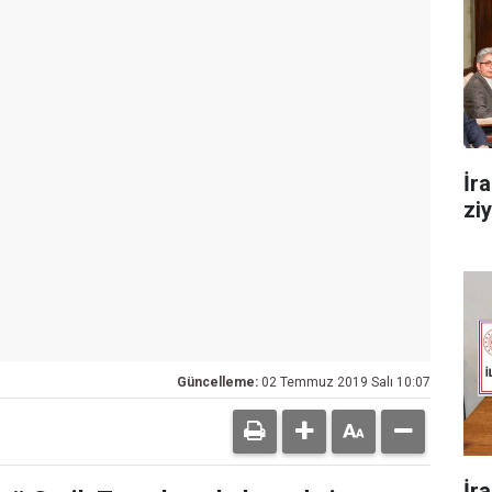
İr
zi
Güncelleme:
02 Temmuz 2019 Salı 10:07
İr