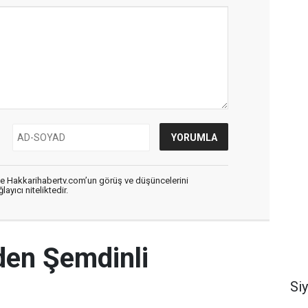
de Hakkarihabertv.com’un görüş ve düşüncelerini
ayıcı niteliktedir.
den Şemdinli
Si