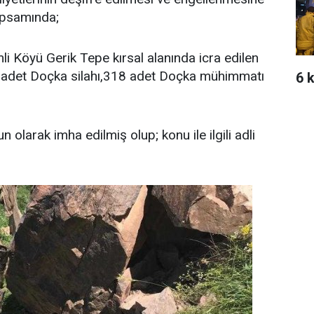
kapsamında;
i Köyü Gerik Tepe kırsal alanında icra edilen
1 adet Doçka silahı,318 adet Doçka mühimmatı
6 k
olarak imha edilmiş olup; konu ile ilgili adli