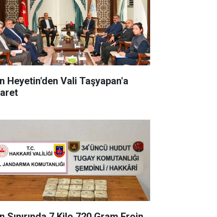
an Heyetin'den Vali Taşyapan'a
yaret
an Sınırında 7 Kilo 720 Gram Eroin