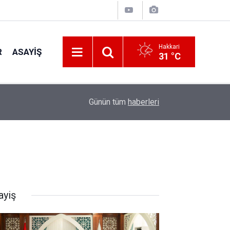
Hakkari
R
ASAYIŞ
31 °C
12:24
AK Parti Heyetinden Başkan Fahri Şakar'a Ziyar
Günün tüm
haberleri
ayiş