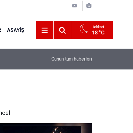
Hakkari
R
ASAYIŞ
18 °C
22:48
Kanat kalbine yenik düştü
Günün tüm
haberleri
ncel