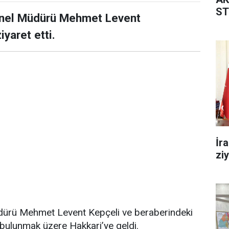
ST
Genel Müdürü Mehmet Levent
iyaret etti.
İr
zi
üdürü Mehmet Levent Kepçeli ve beraberindeki
e bulunmak üzere Hakkari’ye geldi.