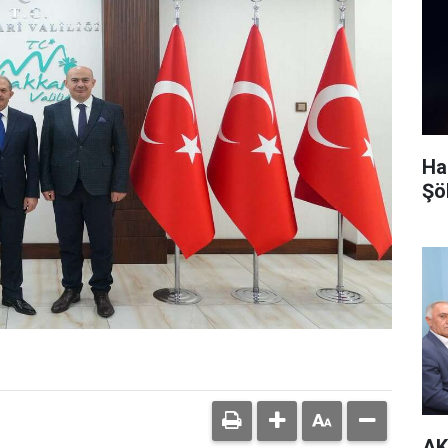
Ha
Şö
AK