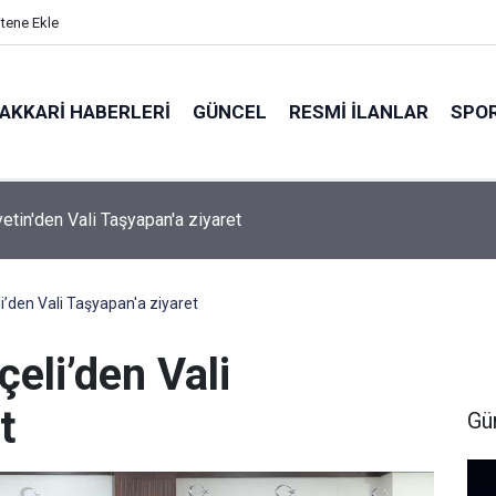
itene Ekle
AKKARI HABERLERI
GÜNCEL
RESMI İLANLAR
SPO
ırında 7 Kilo 720 Gram Eroin ele geçirildi
’den Vali Taşyapan'a ziyaret
eli’den Vali
t
Gü