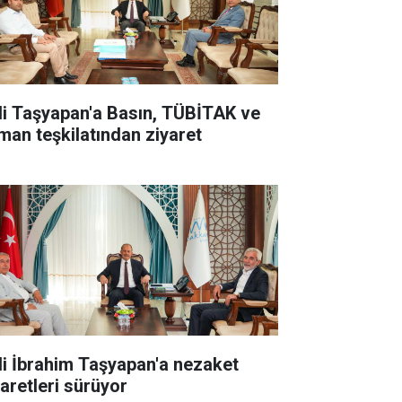
li Taşyapan'a Basın, TÜBİTAK ve
man teşkilatından ziyaret
li İbrahim Taşyapan'a nezaket
yaretleri sürüyor