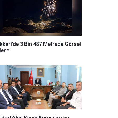
kkari'de 3 Bin 487 Metrede Görsel
len*
 Parti'den Kamu Kurumları ve