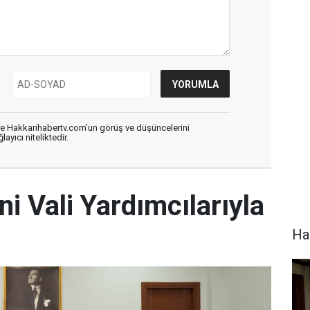
de Hakkarihabertv.com’un görüş ve düşüncelerini
ayıcı niteliktedir.
ni Vali Yardımcılarıyla
Hak