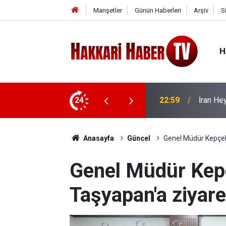
Manşetler
Günün Haberleri
Arşiv
S
H
 ziyaret
24
22:53
İran Sın
Anasayfa
Güncel
Genel Müdür Kepçeli
Genel Müdür Kepç
Taşyapan'a ziyare