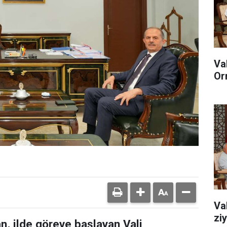
Va
Or
Va
zi
n, ilde göreve başlayan Vali