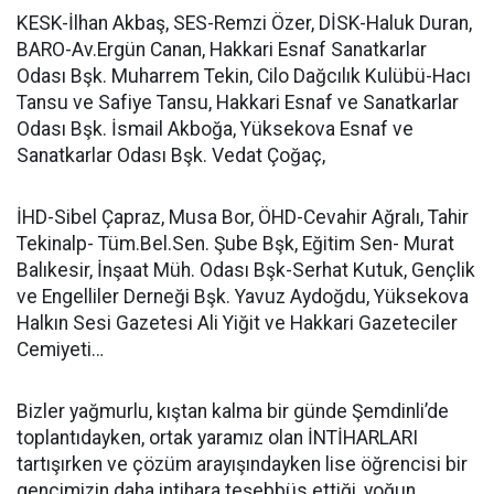
KESK-İlhan Akbaş, SES-Remzi Özer, DİSK-Haluk Duran,
BARO-Av.Ergün Canan, Hakkari Esnaf Sanatkarlar
Odası Bşk. Muharrem Tekin, Cilo Dağcılık Kulübü-Hacı
Tansu ve Safiye Tansu, Hakkari Esnaf ve Sanatkarlar
Odası Bşk. İsmail Akboğa, Yüksekova Esnaf ve
Sanatkarlar Odası Bşk. Vedat Çoğaç,
İHD-Sibel Çapraz, Musa Bor, ÖHD-Cevahir Ağralı, Tahir
Tekinalp- Tüm.Bel.Sen. Şube Bşk, Eğitim Sen- Murat
Balıkesir, İnşaat Müh. Odası Bşk-Serhat Kutuk, Gençlik
ve Engelliler Derneği Bşk. Yavuz Aydoğdu, Yüksekova
Halkın Sesi Gazetesi Ali Yiğit ve Hakkari Gazeteciler
Cemiyeti…
Bizler yağmurlu, kıştan kalma bir günde Şemdinli’de
toplantıdayken, ortak yaramız olan İNTİHARLARI
tartışırken ve çözüm arayışındayken lise öğrencisi bir
gencimizin daha intihara teşebbüs ettiği, yoğun