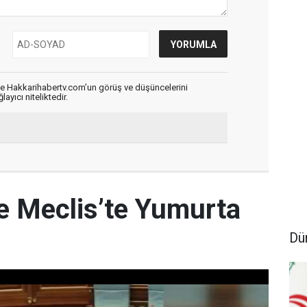
de Hakkarihabertv.com’un görüş ve düşüncelerini
ayıcı niteliktedir.
e Meclis’te Yumurta
Dü