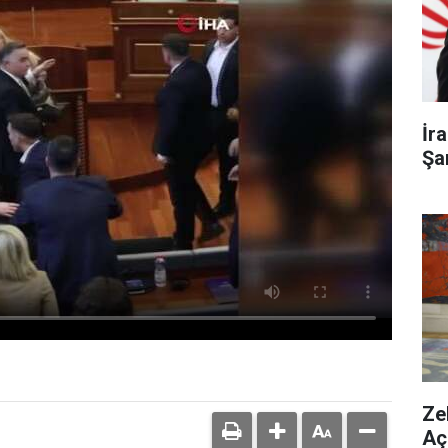
İr
Şa
Ze
Aç