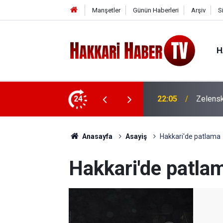
Manşetler
Günün Haberleri
Arşiv
S
H
çıklaması
24
22:01
Bakan G
Anasayfa
Asayiş
Hakkari'de patlama
Hakkari'de patla