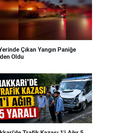
 Yerinde Çıkan Yangın Paniğe
den Oldu
kkari'de Trafik Kazası 1'i Ağır 5