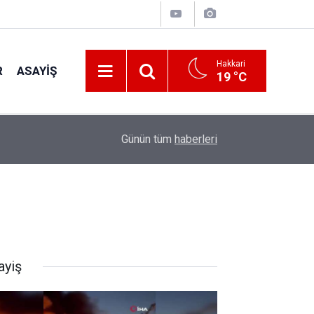
Hakkari
R
ASAYIŞ
19 °C
21:57
İş Yerinde Çıkan Yangın Paniğe Neden Oldu
Günün tüm
haberleri
ayiş