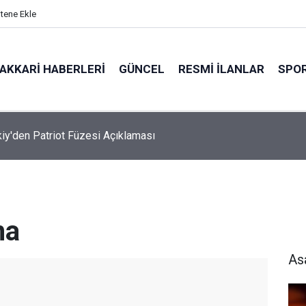
itene Ekle
AKKARI HABERLERI
GÜNCEL
RESMI İLANLAR
SPO
ürlek: Suç Örgütlerine Geçit Yok
ma
As