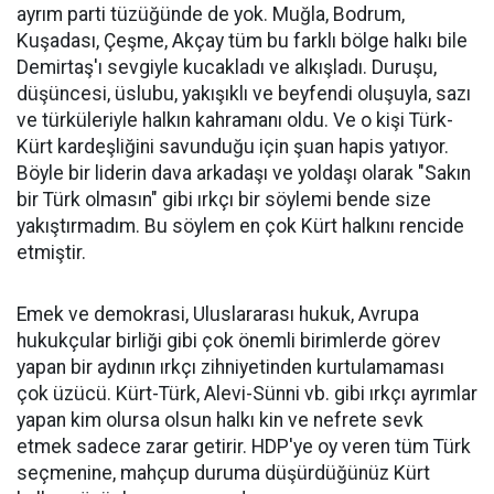
ayrım parti tüzüğünde de yok. Muğla, Bodrum,
Kuşadası, Çeşme, Akçay tüm bu farklı bölge halkı bile
Demirtaş'ı sevgiyle kucakladı ve alkışladı. Duruşu,
düşüncesi, üslubu, yakışıklı ve beyfendi oluşuyla, sazı
ve türküleriyle halkın kahramanı oldu. Ve o kişi Türk-
Kürt kardeşliğini savunduğu için şuan hapis yatıyor.
Böyle bir liderin dava arkadaşı ve yoldaşı olarak "Sakın
bir Türk olmasın" gibi ırkçı bir söylemi bende size
yakıştırmadım. Bu söylem en çok Kürt halkını rencide
etmiştir.
Emek ve demokrasi, Uluslararası hukuk, Avrupa
hukukçular birliği gibi çok önemli birimlerde görev
yapan bir aydının ırkçı zihniyetinden kurtulamaması
çok üzücü. Kürt-Türk, Alevi-Sünni vb. gibi ırkçı ayrımlar
yapan kim olursa olsun halkı kin ve nefrete sevk
etmek sadece zarar getirir. HDP'ye oy veren tüm Türk
seçmenine, mahçup duruma düşürdüğünüz Kürt