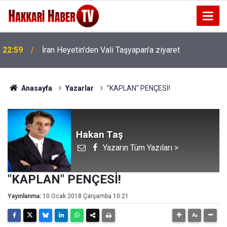
22:53
İran Sınırında 7 Kilo 720 Gram Eroin ele geçirildi
Anasayfa
Yazarlar
"KAPLAN" PENÇESİ!
Hakan Taş
Yazarın Tüm Yazıları >
"KAPLAN" PENÇESİ!
Yayınlanma:
10 Ocak 2018 Çarşamba 10:21