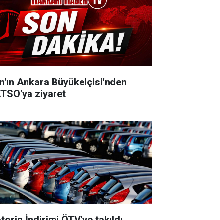
an'ın Ankara Büyükelçisi'nden
TSO'ya ziyaret
torin İndirimi ÖTV'ye takıldı,