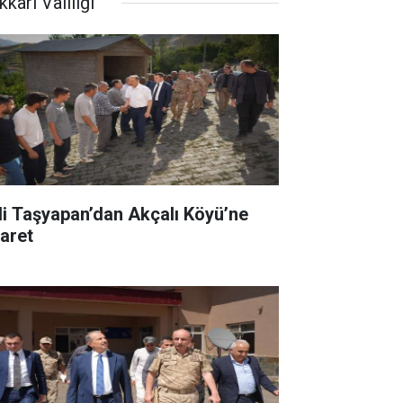
kari Valiliği
li Taşyapan’dan Akçalı Köyü’ne
yaret