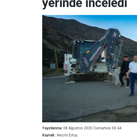
yerinde inceledi
Yayınlanma:
08 Ağustos 2026 Cumartesi 00:44
Kaynak:
Necmi Ertuş