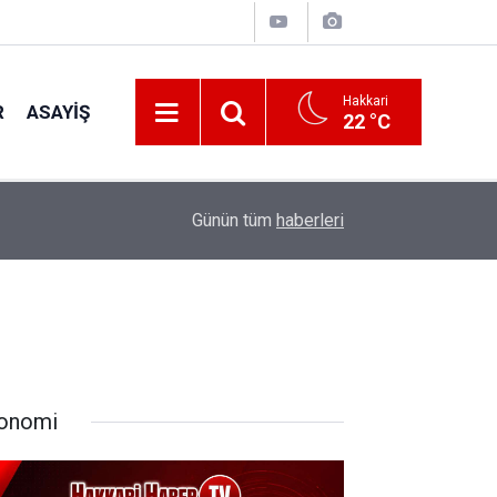
Hakkari
R
ASAYIŞ
22 °C
00:32
Vali Taşyapan Kaymaklı Köyü’nü ziyaret etti
Günün tüm
haberleri
onomi