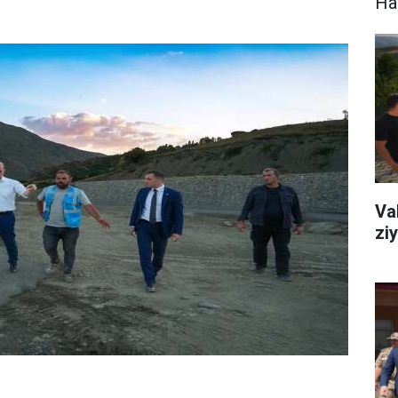
Hak
Va
zi