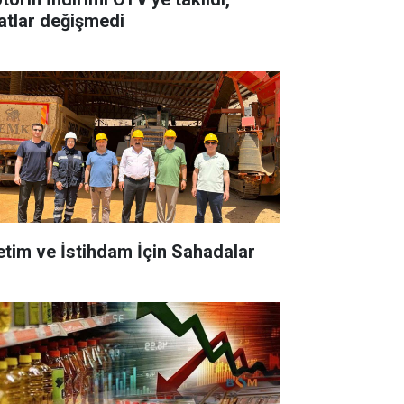
yatlar değişmedi
etim ve İstihdam İçin Sahadalar