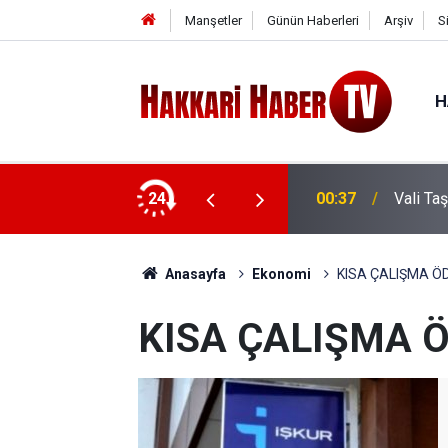
Manşetler
Günün Haberleri
Arşiv
S
H
e ziyaret
24
00:37
Vali Ta
Anasayfa
Ekonomi
KISA ÇALIŞMA Ö
KISA ÇALIŞMA 