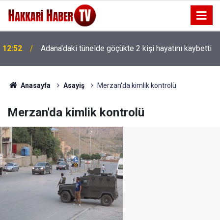
12:52
Adana'daki tünelde göçükte 2 kişi hayatını kaybetti
12:29
Parlak’tan yaban keçisi ihalesine tepki
Anasayfa
Asayiş
Merzan'da kimlik kontrolü
Merzan'da kimlik kontrolü