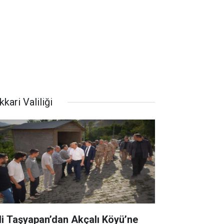
kari Valiliği
li Taşyapan’dan Akçalı Köyü’ne