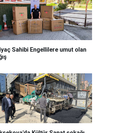
tiyaç Sahibi Engellilere umut olan
ğış
ksekova'da Kültür Sanat sokağı