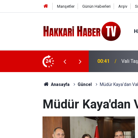
Manşetler
Günün Haberleri
Arşiv
S
H
e ziyaret
24
00:37
Vali Ta
Anasayfa
Güncel
Müdür Kaya'dan Vali 
Müdür Kaya'dan Va