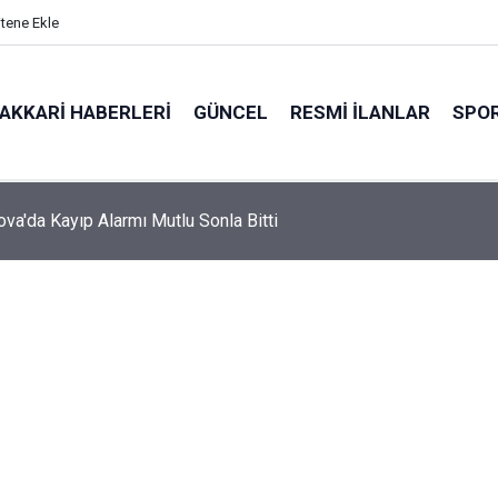
itene Ekle
AKKARI HABERLERI
GÜNCEL
RESMI İLANLAR
SPO
va'da Kayıp Alarmı Mutlu Sonla Bitti