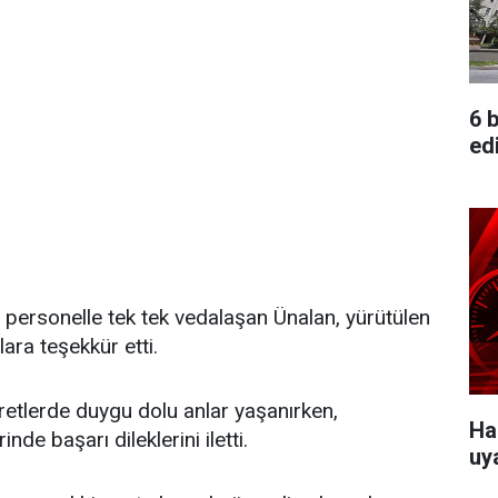
6 b
edi
ı personelle tek tek vedalaşan Ünalan, yürütülen
ra teşekkür etti.
etlerde duygu dolu anlar yaşanırken,
Ha
de başarı dileklerini iletti.
uy