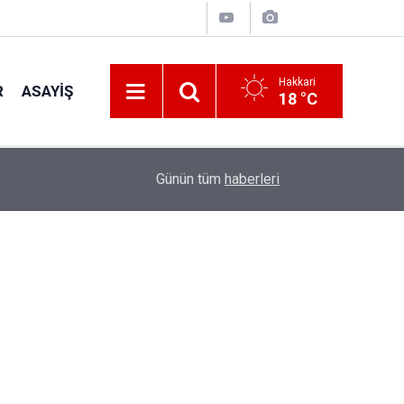
Hakkari
R
ASAYIŞ
18 °C
23:50
Hakkâri İl Müftülüğünden kız öğrencilere yaz k
Günün tüm
haberleri