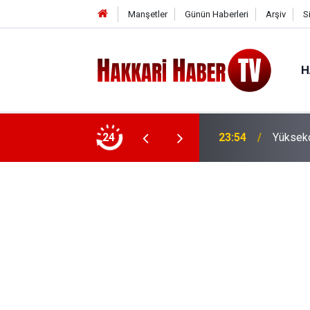
Manşetler
Günün Haberleri
Arşiv
S
H
24
23:54
Yükseko