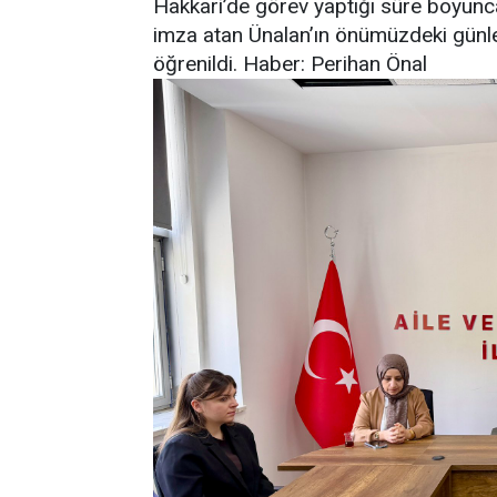
Hakkari’de görev yaptığı süre boyunc
imza atan Ünalan’ın önümüzdeki günle
öğrenildi. Haber: Perihan Önal