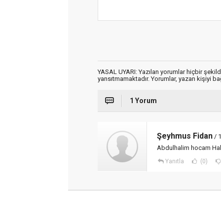
YASAL UYARI: Yazılan yorumlar hiçbir şekil
yansıtmamaktadır. Yorumlar, yazan kişiyi bağl
1 Yorum
Şeyhmus Fidan
/ 
Abdulhalim hocam Hakka
Yanıtla
(0)