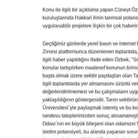
Konu ile ilgili bir açıklama yapan Cüneyt Ö
kuruluşlarında Hakkari ilinin tarımsal potan
uygulanabilir projelere ilişkin bir çok haberin
Geçtiğimiz günlerde yerel basın ve internet
Zirvesi platformunca düzenlenen toplantıda, o
ilgili haber yapıldığını ifade eden Özbek, "S
konular tartışılırken maalesef konunun biri
başta olmak üzere sektör paydaşları olan Tar
ilgili toplantılarda yer almamasını üzüntü ve
değerlendirilmemesi ve bu çalışmaların uyg
yaklaşıldığının göstergesidir. Tarım sektörüne
Üniversitesi`yle paylaşmak istemiş ve bu k
randevu taleplerimizden sonuç alınamamıştı
Odası`nın en büyük bileşeni olan odamızın 5
üretim potansiyeli, bu alanda yaşanan sorun