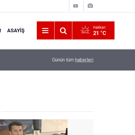
Hakkari
R
ASAYIŞ
21 °C
22:05
Zelenskiy'den Patriot Füzesi Açıklaması
Günün tüm
haberleri