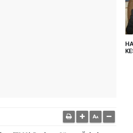
HA
KE