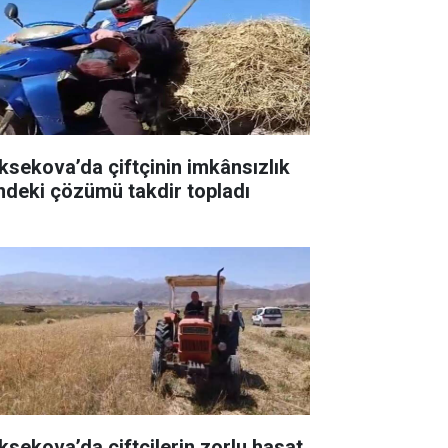
ksekova’da çiftçinin imkânsızlık
indeki çözümü takdir topladı
ksekova’da çiftçilerin zorlu hasat