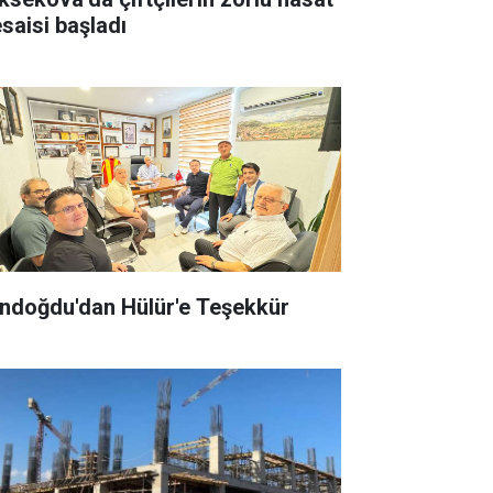
saisi başladı
ndoğdu'dan Hülür'e Teşekkür