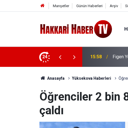
Manşetler
Günün Haberleri
Arşiv
S
H
Rojin K
sa” Açıklaması: “Barışa kapı aralıyor”
24
15:03
Şüpheli
Anasayfa
Yüksekova Haberleri
Öğren
Öğrenciler 2 bin
çaldı