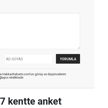
de Hakkarihabertv.com’un görüş ve düşüncelerini
ayıcı niteliktedir.
17 kentte anket