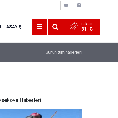
Hakkari
R
ASAYIŞ
31 °C
13:03
Otomobil refüje çarptı 2 yaralı
Günün tüm
haberleri
ksekova Haberleri