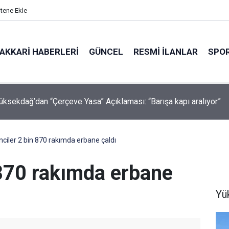
itene Ekle
AKKARI HABERLERI
GÜNCEL
RESMI İLANLAR
SPO
abaiş, Hiranur Aygar ve Kıvanç Uman’ın Ailelerini Hedef Alan
lere Operasyon
ciler 2 bin 870 rakımda erbane çaldı
 870 rakımda erbane
Yü